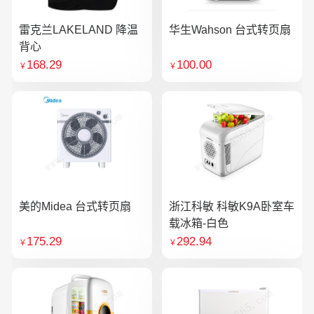
雷克兰LAKELAND 降温
华生Wahson 台式转页扇
背心
168.29
100.00
￥
￥
美的Midea 台式转页扇
浙江科敏 科敏K9A卧室车
载冰箱-白色
175.29
292.94
￥
￥