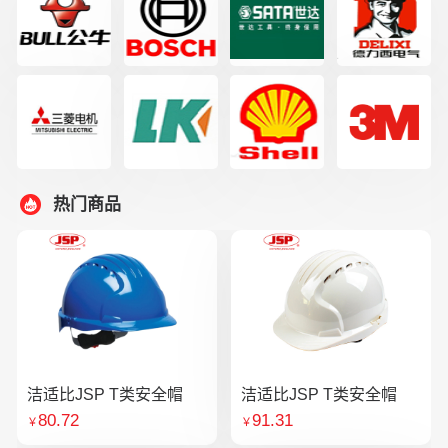
热门商品
洁适比JSP T类安全帽
洁适比JSP T类安全帽
80.72
91.31
￥
￥