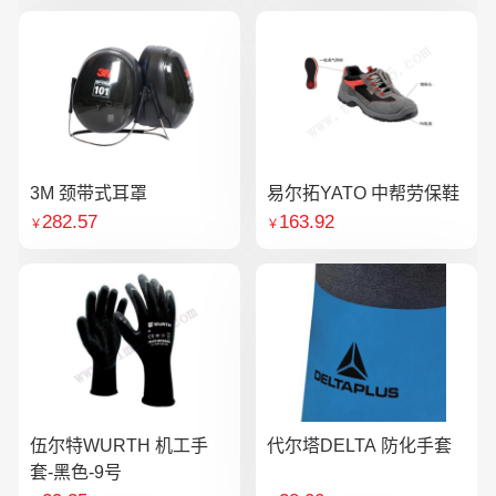
3M 颈带式耳罩
易尔拓YATO 中帮劳保鞋
282.57
163.92
￥
￥
伍尔特WURTH 机工手
代尔塔DELTA 防化手套
套-黑色-9号