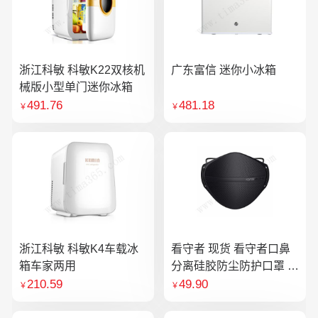
浙江科敏 科敏K22双核机
广东富信 迷你小冰箱
械版小型单门迷你冰箱
491.76
481.18
￥
￥
浙江科敏 科敏K4车载冰
看守者 现货 看守者口鼻
箱车家两用
分离硅胶防尘防护口罩 1
个口罩含10片滤芯
210.59
49.90
￥
￥