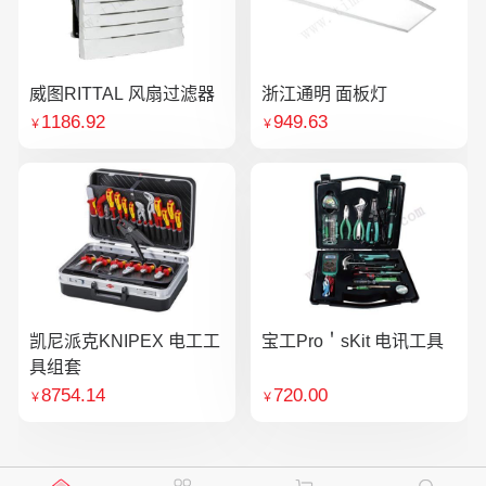
威图RITTAL 风扇过滤器
浙江通明 面板灯
1186.92
949.63
￥
￥
凯尼派克KNIPEX 电工工
宝工Pro＇sKit 电讯工具
具组套
8754.14
720.00
￥
￥