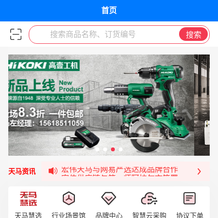
首页
搜索商品名称、订货编号
搜索
签约喜讯 | 宏伟与中铝集团成功签约！
福清核电—WD-40产品交流会圆满结束
宏伟天马与网易严选达成品牌合作
宏伟供应链与第一师阿拉尔市签署战略框架合
天马资讯
宏伟供应链收到来自法国电力集团感谢信
宏伟天马与航天电子超市顺利完成对接！
宏伟天马平台喜迎战略合作伙伴——航天动力
天马慧选
行业场景馆
品牌中心
智慧云采购
协议下单