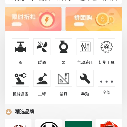
阀
暖通
泵
气动液压
切削工具
全部
机械设备
工程
量具
手动
精选品牌