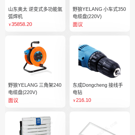
山东奥太 逆变式多功能氩
野狼YELANG 小车式350
弧焊机
电缆盘(220V)
35858.20
面议
￥
野狼YELANG 三角架240
东成Dongcheng 接线手
电缆盘(220V)
电钻
216.10
面议
￥