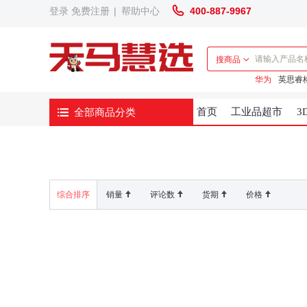
登录
免费注册
|
帮助中心
400-887-9967
搜商品
华为
英思睿
全部商品分类
首页
工业品超市
3
综合排序
销量
评论数
货期
价格