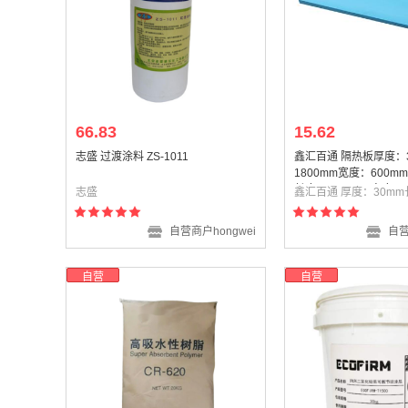
66.83
15.62
志盛 过渡涂料 ZS-1011
鑫汇百通 隔热板厚度：
1800mm宽度：600m
长度：1800mm宽度：6
志盛
色）
自营商户hongwei
自营
自营
自营