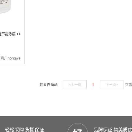
硅节能涂层 T1
商户hongwei
共 6 件商品
<上一页
1
下一页>
到第
轻松采购 货期保证
品牌保证 物美质