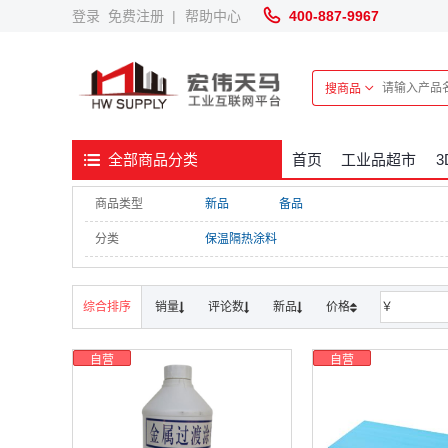
登录
免费注册
|
帮助中心
400-887-9967
搜商品
首页
工业品超市
全部商品分类
商品类型
新品
备品
分类
保温隔热涂料
综合排序
销量
评论数
新品
价格
￥
自营
自营