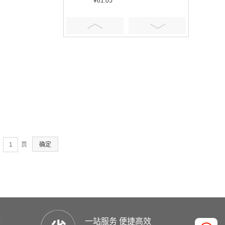
¥61.05
¥401.16
页
确定
¥5.92
优
一站服务 便捷高效