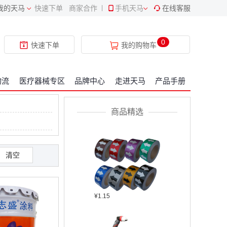
我的天马
快速下单
商家合作
|
手机天马
在线客服
¥409.34
0
快速下单
我的购物车
物流
医疗器械专区
品牌中心
走进天马
产品手册
¥2304.22
商品精选
清空
¥1.15