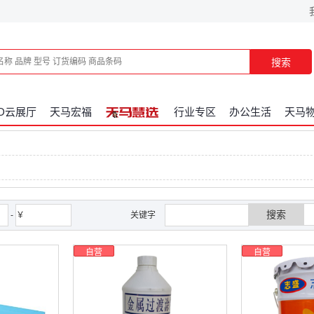
搜索
3D云展厅
天马宏福
行业专区
办公生活
天马
搜索
-
￥
关键字
自营
自营