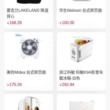
雷克兰LAKELAND 降温
华生Wahson 台式转页扇
背心
168.29
100.00
￥
￥
美的Midea 台式转页扇
浙江科敏 科敏K9A卧室车
载冰箱-白色
175.29
292.94
￥
￥