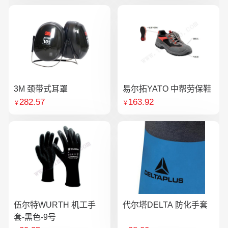
3M 颈带式耳罩
易尔拓YATO 中帮劳保鞋
282.57
163.92
￥
￥
伍尔特WURTH 机工手
代尔塔DELTA 防化手套
套-黑色-9号