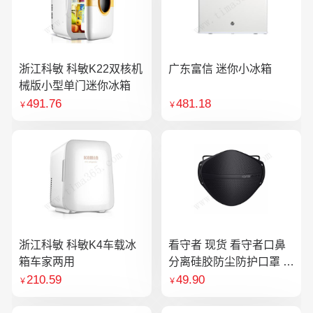
浙江科敏 科敏K22双核机
广东富信 迷你小冰箱
械版小型单门迷你冰箱
491.76
481.18
￥
￥
浙江科敏 科敏K4车载冰
看守者 现货 看守者口鼻
箱车家两用
分离硅胶防尘防护口罩 1
个口罩含10片滤芯
210.59
49.90
￥
￥