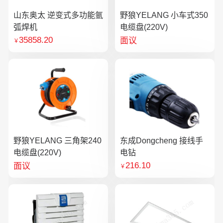
山东奥太 逆变式多功能氩
野狼YELANG 小车式350
弧焊机
电缆盘(220V)
35858.20
面议
￥
野狼YELANG 三角架240
东成Dongcheng 接线手
电缆盘(220V)
电钻
216.10
面议
￥