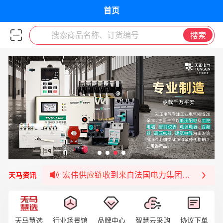
首页
搜索商品名称、订货编号
搜索
宏伟天马与网易严选达成品牌合作
宏伟供应链与第一师阿拉尔市签署战略框架合
宏伟供应链收到来自法国电力集团感谢信
天马资讯
宏伟天马与航天电子超市顺利完成对接！
宏伟天马平台喜迎战略合作伙伴——航天动力
签约喜讯 | 宏伟与中铝集团成功签约！
福清核电—WD-40产品交流会圆满结束
天马慧选
行业场景馆
品牌中心
智慧云采购
协议下单