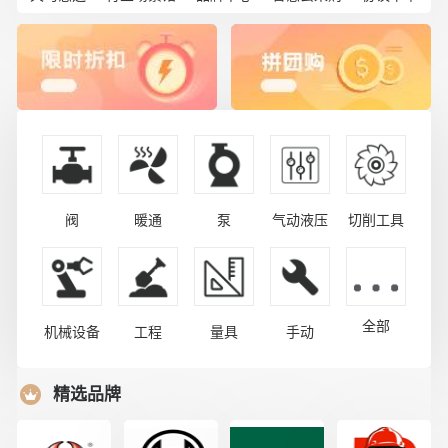
阀
暖通
泵
气动液压
切削工具
全部
机械设备
工程
量具
手动
精选品牌