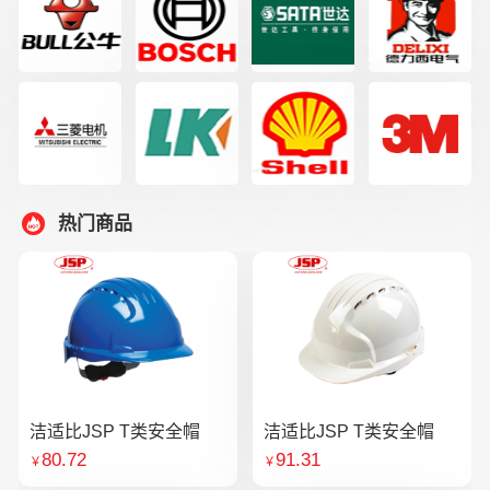
热门商品
洁适比JSP T类安全帽
洁适比JSP T类安全帽
80.72
91.31
￥
￥