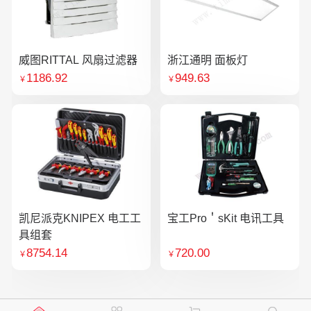
威图RITTAL 风扇过滤器
浙江通明 面板灯
1186.92
949.63
￥
￥
凯尼派克KNIPEX 电工工
宝工Pro＇sKit 电讯工具
具组套
8754.14
720.00
￥
￥