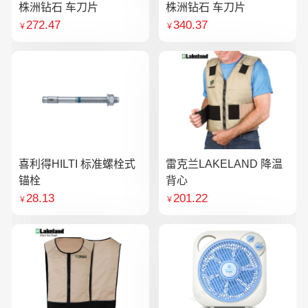
株洲钻石 车刀片
株洲钻石 车刀片
272.47
340.37
￥
￥
喜利得HILTI 标准螺栓式
雷克兰LAKELAND 降温
锚栓
背心
28.13
201.22
￥
￥