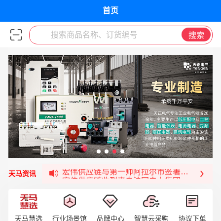
首页
搜索商品名称、订货编号
搜索
福清核电—WD-40产品交流会圆满结束
宏伟天马与网易严选达成品牌合作
宏伟供应链与第一师阿拉尔市签署战略框架合
宏伟供应链收到来自法国电力集团感谢信
天马资讯
宏伟天马与航天电子超市顺利完成对接！
宏伟天马平台喜迎战略合作伙伴——航天动力
签约喜讯 | 宏伟与中铝集团成功签约！
天马慧选
行业场景馆
品牌中心
智慧云采购
协议下单