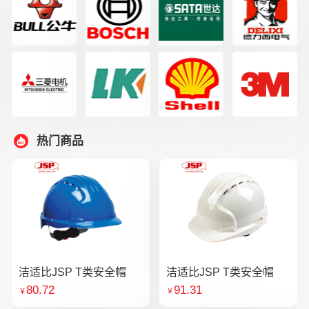
热门商品
洁适比JSP T类安全帽
洁适比JSP T类安全帽
80.72
91.31
￥
￥