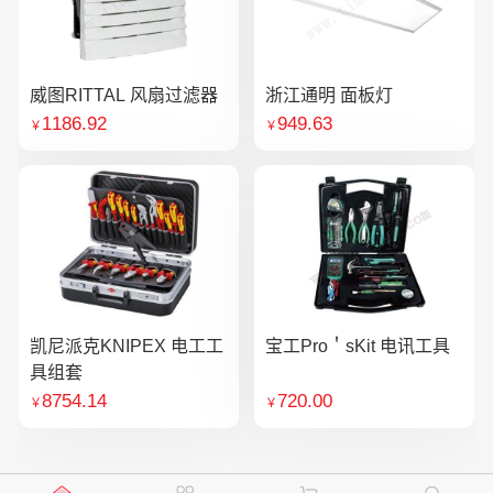
威图RITTAL 风扇过滤器
浙江通明 面板灯
1186.92
949.63
￥
￥
凯尼派克KNIPEX 电工工
宝工Pro＇sKit 电讯工具
具组套
8754.14
720.00
￥
￥