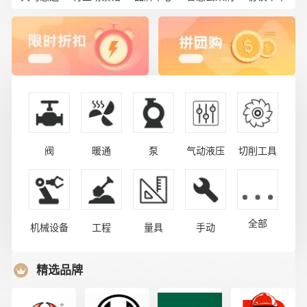
阀
暖通
泵
气动液压
切削工具
全部
机械设备
工程
量具
手动
精选品牌