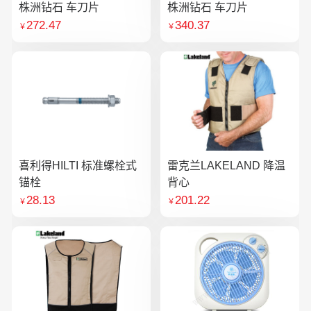
株洲钻石 车刀片
株洲钻石 车刀片
272.47
340.37
￥
￥
喜利得HILTI 标准螺栓式
雷克兰LAKELAND 降温
锚栓
背心
28.13
201.22
￥
￥