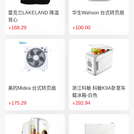
雷克兰LAKELAND 降温
华生Wahson 台式转页扇
背心
168.29
100.00
￥
￥
美的Midea 台式转页扇
浙江科敏 科敏K9A卧室车
载冰箱-白色
175.29
292.94
￥
￥