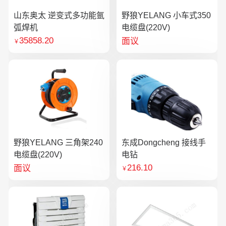
山东奥太 逆变式多功能氩
野狼YELANG 小车式350
弧焊机
电缆盘(220V)
35858.20
面议
￥
野狼YELANG 三角架240
东成Dongcheng 接线手
电缆盘(220V)
电钻
216.10
面议
￥