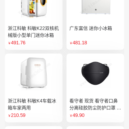
浙江科敏 科敏K22双核机
广东富信 迷你小冰箱
械版小型单门迷你冰箱
491.76
481.18
￥
￥
浙江科敏 科敏K4车载冰
看守者 现货 看守者口鼻
箱车家两用
分离硅胶防尘防护口罩 1
个口罩含10片滤芯
210.59
49.90
￥
￥