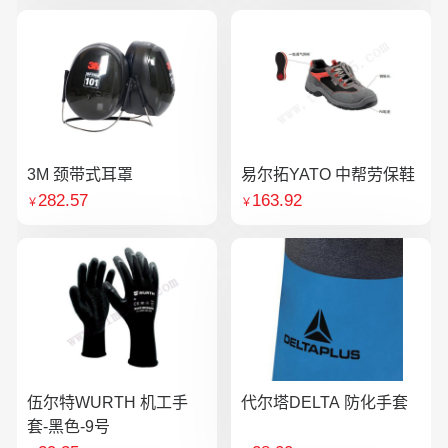
3M 颈带式耳罩
易尔拓YATO 中帮劳保鞋
282.57
163.92
￥
￥
伍尔特WURTH 机工手
代尔塔DELTA 防化手套
套-黑色-9号