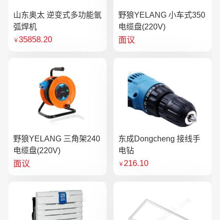
山东奥太 逆变式多功能氩
野狼YELANG 小车式350
弧焊机
电缆盘(220V)
35858.20
面议
￥
野狼YELANG 三角架240
东成Dongcheng 接线手
电缆盘(220V)
电钻
216.10
面议
￥