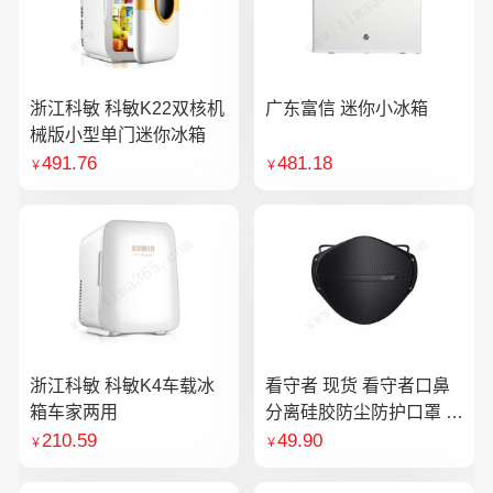
浙江科敏 科敏K22双核机
广东富信 迷你小冰箱
械版小型单门迷你冰箱
491.76
481.18
￥
￥
浙江科敏 科敏K4车载冰
看守者 现货 看守者口鼻
箱车家两用
分离硅胶防尘防护口罩 1
个口罩含10片滤芯
210.59
49.90
￥
￥