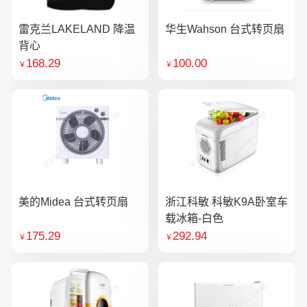
雷克兰LAKELAND 降温
华生Wahson 台式转页扇
背心
168.29
100.00
￥
￥
美的Midea 台式转页扇
浙江科敏 科敏K9A卧室车
载冰箱-白色
175.29
292.94
￥
￥