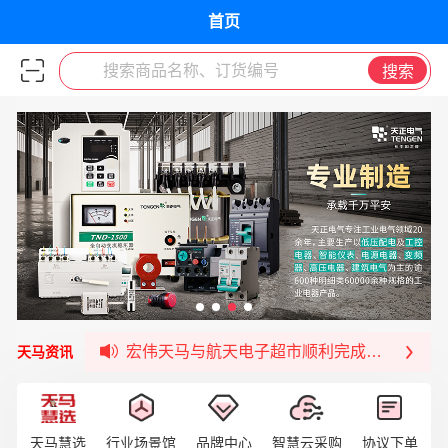
首页
搜索商品名称、订货编号
搜索
宏伟天马与网易严选达成品牌合作
宏伟供应链与第一师阿拉尔市签署战略框架合
宏伟供应链收到来自法国电力集团感谢信
宏伟天马与航天电子超市顺利完成对接！
天马资讯
宏伟天马平台喜迎战略合作伙伴——航天动力
签约喜讯 | 宏伟与中铝集团成功签约！
福清核电—WD-40产品交流会圆满结束
天马慧选
行业场景馆
品牌中心
智慧云采购
协议下单