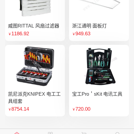
威图RITTAL 风扇过滤器
浙江通明 面板灯
1186.92
949.63
￥
￥
凯尼派克KNIPEX 电工工
宝工Pro＇sKit 电讯工具
具组套
8754.14
720.00
￥
￥