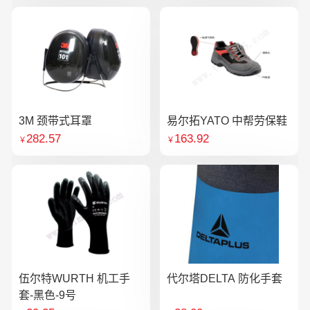
3M 颈带式耳罩
易尔拓YATO 中帮劳保鞋
282.57
163.92
￥
￥
伍尔特WURTH 机工手
代尔塔DELTA 防化手套
套-黑色-9号