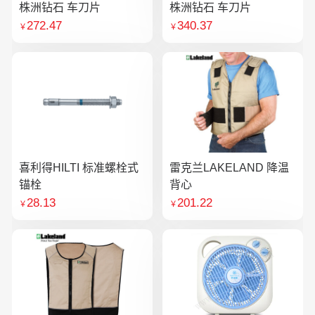
株洲钻石 车刀片
株洲钻石 车刀片
272.47
340.37
￥
￥
喜利得HILTI 标准螺栓式
雷克兰LAKELAND 降温
锚栓
背心
28.13
201.22
￥
￥