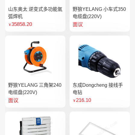
山东奥太 逆变式多功能氩
野狼YELANG 小车式350
弧焊机
电缆盘(220V)
35858.20
面议
￥
野狼YELANG 三角架240
东成Dongcheng 接线手
电缆盘(220V)
电钻
216.10
面议
￥