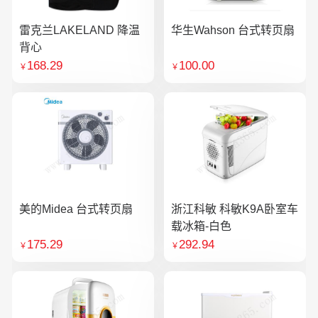
雷克兰LAKELAND 降温
华生Wahson 台式转页扇
背心
168.29
100.00
￥
￥
美的Midea 台式转页扇
浙江科敏 科敏K9A卧室车
载冰箱-白色
175.29
292.94
￥
￥