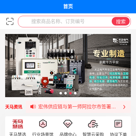
首页
搜索商品名称、订货编号
搜索
签约喜讯 | 宏伟与中铝集团成功签约！
福清核电—WD-40产品交流会圆满结束
宏伟天马与网易严选达成品牌合作
宏伟供应链与第一师阿拉尔市签署战略框架合
天马资讯
宏伟供应链收到来自法国电力集团感谢信
宏伟天马与航天电子超市顺利完成对接！
宏伟天马平台喜迎战略合作伙伴——航天动力
天马慧选
行业场景馆
品牌中心
智慧云采购
协议下单