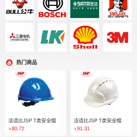
热门商品
洁适比JSP T类安全帽
洁适比JSP T类安全帽
80.72
91.31
￥
￥