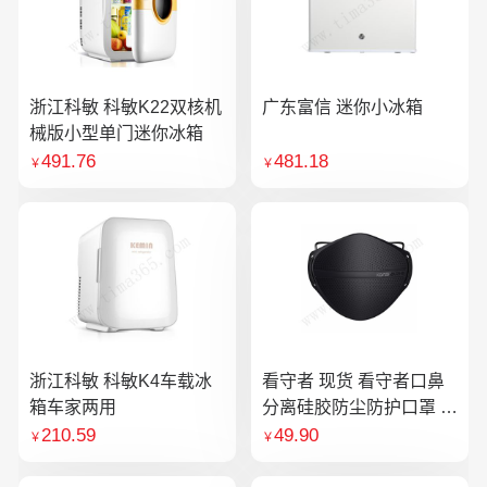
浙江科敏 科敏K22双核机
广东富信 迷你小冰箱
械版小型单门迷你冰箱
491.76
481.18
￥
￥
浙江科敏 科敏K4车载冰
看守者 现货 看守者口鼻
箱车家两用
分离硅胶防尘防护口罩 1
个口罩含10片滤芯
210.59
49.90
￥
￥