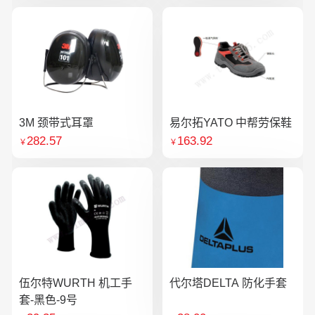
3M 颈带式耳罩
易尔拓YATO 中帮劳保鞋
282.57
163.92
￥
￥
伍尔特WURTH 机工手
代尔塔DELTA 防化手套
套-黑色-9号