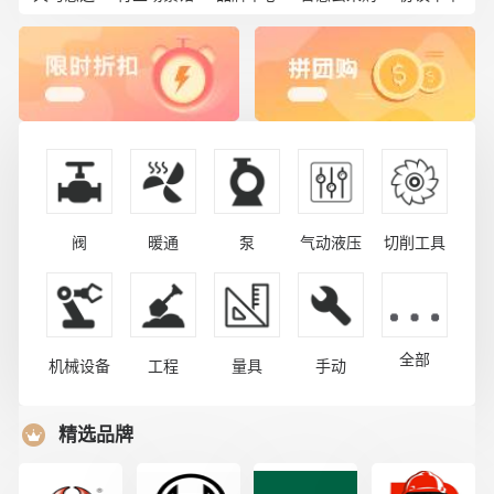
阀
暖通
泵
气动液压
切削工具
全部
机械设备
工程
量具
手动
精选品牌