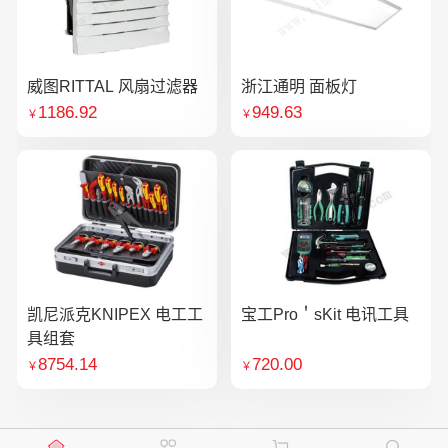
威图RITTAL 风扇过滤器
浙江通明 面板灯
1186.92
949.63
￥
￥
凯尼派克KNIPEX 电工工
宝工Pro＇sKit 电讯工具
具组套
8754.14
720.00
￥
￥