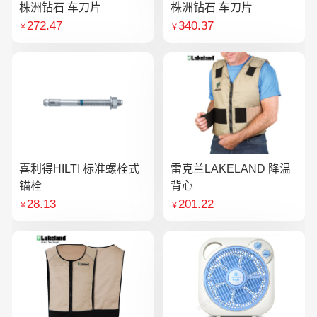
株洲钻石 车刀片
株洲钻石 车刀片
272.47
340.37
￥
￥
喜利得HILTI 标准螺栓式
雷克兰LAKELAND 降温
锚栓
背心
28.13
201.22
￥
￥