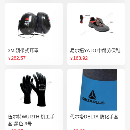
3M 颈带式耳罩
易尔拓YATO 中帮劳保鞋
282.57
163.92
￥
￥
伍尔特WURTH 机工手
代尔塔DELTA 防化手套
套-黑色-9号