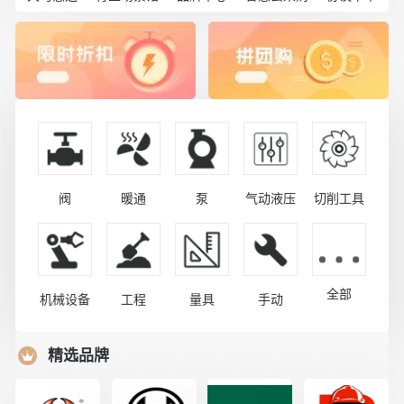
阀
暖通
泵
气动液压
切削工具
全部
机械设备
工程
量具
手动
精选品牌