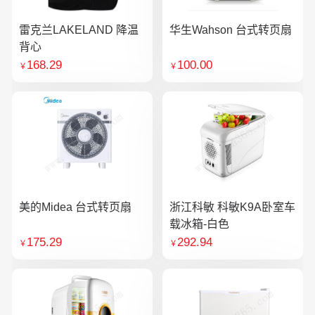
雷克兰LAKELAND 降温
华生Wahson 台式转页扇
背心
168.29
100.00
￥
￥
美的Midea 台式转页扇
浙江科敏 科敏K9A卧室车
载冰箱-白色
175.29
292.94
￥
￥