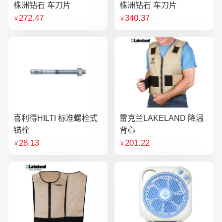
株洲钻石 车刀片
株洲钻石 车刀片
272.47
340.37
￥
￥
喜利得HILTI 标准螺栓式
雷克兰LAKELAND 降温
锚栓
背心
28.13
201.22
￥
￥