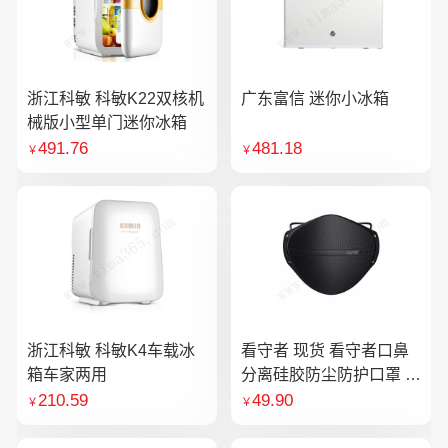
浙江科敏 科敏K22双核机
广东富信 迷你小冰箱
械版小型单门迷你冰箱
491.76
481.18
￥
￥
浙江科敏 科敏K4车载冰
看守者 现货 看守者口鼻
箱车家两用
分离硅胶防尘防护口罩 1
个口罩含10片滤芯
210.59
49.90
￥
￥