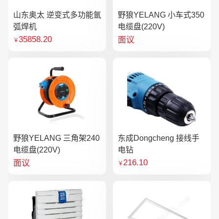
山东奥太 逆变式多功能氩
野狼YELANG 小车式350
弧焊机
电缆盘(220V)
35858.20
面议
￥
野狼YELANG 三角架240
东成Dongcheng 接线手
电缆盘(220V)
电钻
216.10
面议
￥