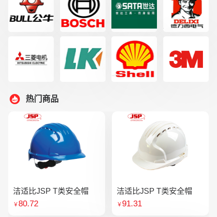
热门商品
洁适比JSP T类安全帽
洁适比JSP T类安全帽
80.72
91.31
￥
￥