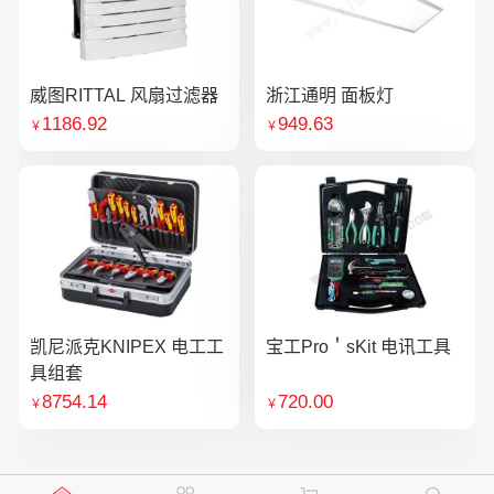
威图RITTAL 风扇过滤器
浙江通明 面板灯
1186.92
949.63
￥
￥
凯尼派克KNIPEX 电工工
宝工Pro＇sKit 电讯工具
具组套
8754.14
720.00
￥
￥