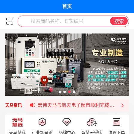
首页
搜索商品名称、订货编号
搜索
宏伟天马与网易严选达成品牌合作
宏伟供应链与第一师阿拉尔市签署战略框架合
宏伟供应链收到来自法国电力集团感谢信
宏伟天马与航天电子超市顺利完成对接！
天马资讯
宏伟天马平台喜迎战略合作伙伴——航天动力
签约喜讯 | 宏伟与中铝集团成功签约！
福清核电—WD-40产品交流会圆满结束
天马慧选
行业场景馆
品牌中心
智慧云采购
协议下单