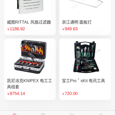
威图RITTAL 风扇过滤器
浙江通明 面板灯
1186.92
949.63
￥
￥
凯尼派克KNIPEX 电工工
宝工Pro＇sKit 电讯工具
具组套
8754.14
720.00
￥
￥