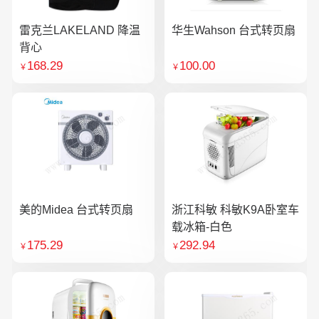
雷克兰LAKELAND 降温
华生Wahson 台式转页扇
背心
168.29
100.00
￥
￥
美的Midea 台式转页扇
浙江科敏 科敏K9A卧室车
载冰箱-白色
175.29
292.94
￥
￥