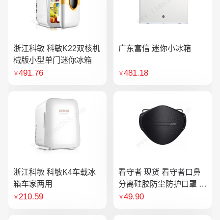
浙江科敏 科敏K22双核机
广东富信 迷你小冰箱
械版小型单门迷你冰箱
491.76
481.18
￥
￥
浙江科敏 科敏K4车载冰
看守者 现货 看守者口鼻
箱车家两用
分离硅胶防尘防护口罩 1
个口罩含10片滤芯
210.59
49.90
￥
￥