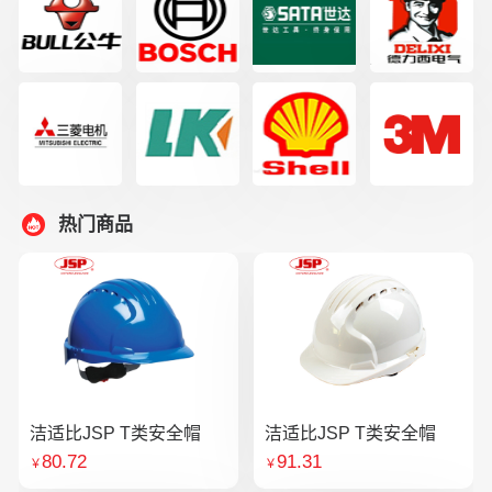
热门商品
洁适比JSP T类安全帽
洁适比JSP T类安全帽
80.72
91.31
￥
￥