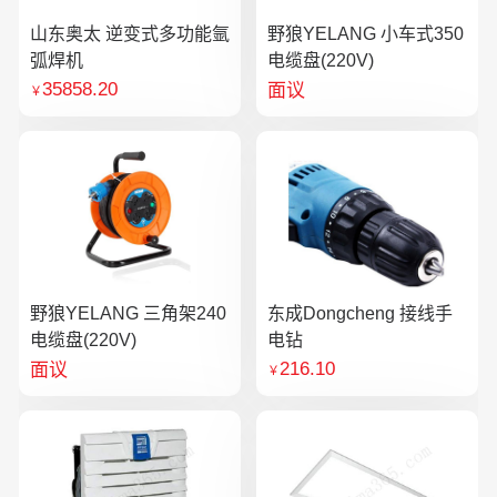
山东奥太 逆变式多功能氩
野狼YELANG 小车式350
弧焊机
电缆盘(220V)
35858.20
面议
￥
野狼YELANG 三角架240
东成Dongcheng 接线手
电缆盘(220V)
电钻
216.10
面议
￥