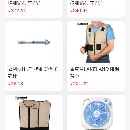
株洲钻石 车刀片
株洲钻石 车刀片
272.47
340.37
￥
￥
喜利得HILTI 标准螺栓式
雷克兰LAKELAND 降温
锚栓
背心
28.13
201.22
￥
￥