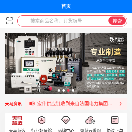
首页
搜索商品名称、订货编号
搜索
福清核电—WD-40产品交流会圆满结束
宏伟天马与网易严选达成品牌合作
宏伟供应链与第一师阿拉尔市签署战略框架合
宏伟供应链收到来自法国电力集团感谢信
天马资讯
宏伟天马与航天电子超市顺利完成对接！
宏伟天马平台喜迎战略合作伙伴——航天动力
签约喜讯 | 宏伟与中铝集团成功签约！
天马慧选
行业场景馆
品牌中心
智慧云采购
协议下单