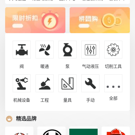
阀
暖通
泵
气动液压
切削工具
全部
机械设备
工程
量具
手动
精选品牌