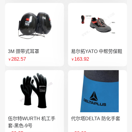
3M 颈带式耳罩
易尔拓YATO 中帮劳保鞋
282.57
163.92
￥
￥
伍尔特WURTH 机工手
代尔塔DELTA 防化手套
套-黑色-9号