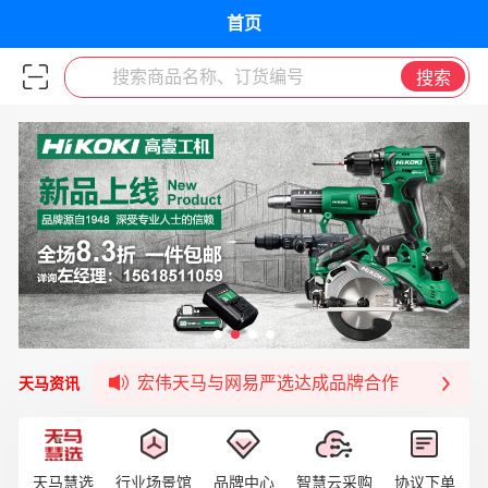
首页
搜索商品名称、订货编号
搜索
宏伟天马平台喜迎战略合作伙伴——航天动力
签约喜讯 | 宏伟与中铝集团成功签约！
福清核电—WD-40产品交流会圆满结束
宏伟天马与网易严选达成品牌合作
天马资讯
宏伟供应链与第一师阿拉尔市签署战略框架合
宏伟供应链收到来自法国电力集团感谢信
宏伟天马与航天电子超市顺利完成对接！
天马慧选
行业场景馆
品牌中心
智慧云采购
协议下单