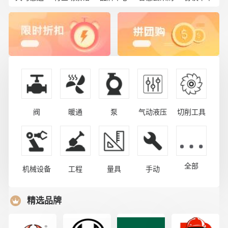
阀
暖通
泵
气动液压
切削工具
全部
机械设备
工程
量具
手动
精选品牌