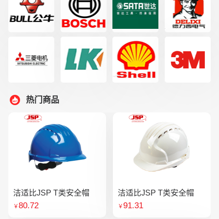
热门商品
洁适比JSP T类安全帽
洁适比JSP T类安全帽
80.72
91.31
￥
￥