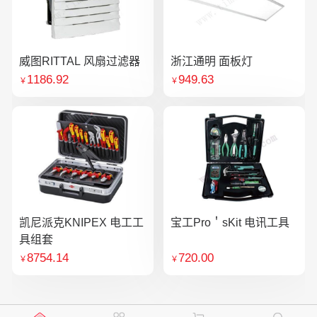
威图RITTAL 风扇过滤器
浙江通明 面板灯
1186.92
949.63
￥
￥
凯尼派克KNIPEX 电工工
宝工Pro＇sKit 电讯工具
具组套
8754.14
720.00
￥
￥