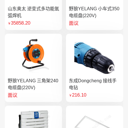
山东奥太 逆变式多功能氩
野狼YELANG 小车式350
弧焊机
电缆盘(220V)
35858.20
面议
￥
野狼YELANG 三角架240
东成Dongcheng 接线手
电缆盘(220V)
电钻
216.10
面议
￥