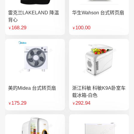
雷克兰LAKELAND 降温
华生Wahson 台式转页扇
背心
168.29
100.00
￥
￥
美的Midea 台式转页扇
浙江科敏 科敏K9A卧室车
载冰箱-白色
175.29
292.94
￥
￥