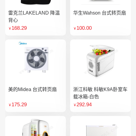
雷克兰LAKELAND 降温
华生Wahson 台式转页扇
背心
168.29
100.00
￥
￥
美的Midea 台式转页扇
浙江科敏 科敏K9A卧室车
载冰箱-白色
175.29
292.94
￥
￥