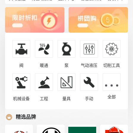
阀
暖通
泵
气动液压
切削工具
全部
机械设备
工程
量具
手动
精选品牌