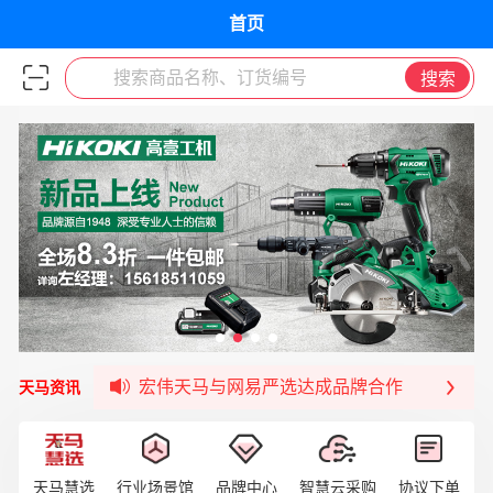
首页
搜索商品名称、订货编号
搜索
宏伟天马平台喜迎战略合作伙伴——航天动力
签约喜讯 | 宏伟与中铝集团成功签约！
福清核电—WD-40产品交流会圆满结束
宏伟天马与网易严选达成品牌合作
天马资讯
宏伟供应链与第一师阿拉尔市签署战略框架合
宏伟供应链收到来自法国电力集团感谢信
宏伟天马与航天电子超市顺利完成对接！
天马慧选
行业场景馆
品牌中心
智慧云采购
协议下单