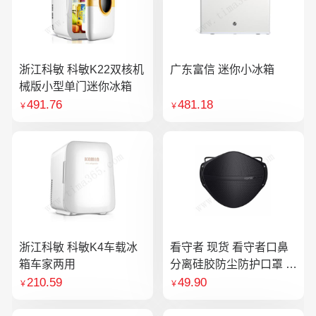
浙江科敏 科敏K22双核机
广东富信 迷你小冰箱
械版小型单门迷你冰箱
491.76
481.18
￥
￥
浙江科敏 科敏K4车载冰
看守者 现货 看守者口鼻
箱车家两用
分离硅胶防尘防护口罩 1
个口罩含10片滤芯
210.59
49.90
￥
￥