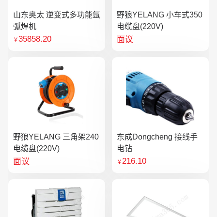
山东奥太 逆变式多功能氩
野狼YELANG 小车式350
弧焊机
电缆盘(220V)
35858.20
面议
￥
野狼YELANG 三角架240
东成Dongcheng 接线手
电缆盘(220V)
电钻
216.10
面议
￥