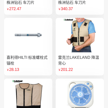
株洲钻石 车刀片
株洲钻石 车刀片
272.47
340.37
￥
￥
喜利得HILTI 标准螺栓式
雷克兰LAKELAND 降温
锚栓
背心
28.13
201.22
￥
￥