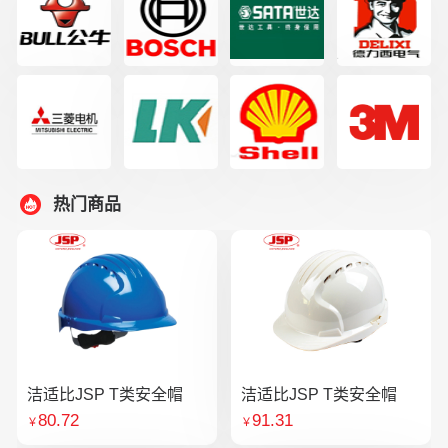
热门商品
洁适比JSP T类安全帽
洁适比JSP T类安全帽
80.72
91.31
￥
￥