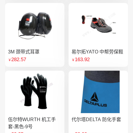
3M 颈带式耳罩
易尔拓YATO 中帮劳保鞋
282.57
163.92
￥
￥
伍尔特WURTH 机工手
代尔塔DELTA 防化手套
套-黑色-9号