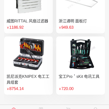
威图RITTAL 风扇过滤器
浙江通明 面板灯
1186.92
949.63
￥
￥
凯尼派克KNIPEX 电工工
宝工Pro＇sKit 电讯工具
具组套
8754.14
720.00
￥
￥