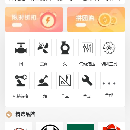
阀
暖通
泵
气动液压
切削工具
全部
机械设备
工程
量具
手动
精选品牌