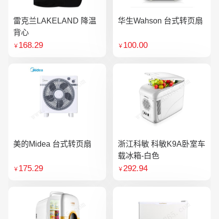
雷克兰LAKELAND 降温
华生Wahson 台式转页扇
背心
168.29
100.00
￥
￥
美的Midea 台式转页扇
浙江科敏 科敏K9A卧室车
载冰箱-白色
175.29
292.94
￥
￥