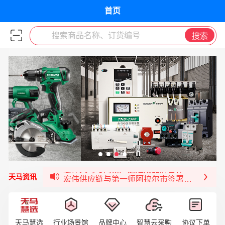
首页
搜索商品名称、订货编号
搜索
签约喜讯 | 宏伟与中铝集团成功签约！
福清核电—WD-40产品交流会圆满结束
宏伟天马与网易严选达成品牌合作
宏伟供应链与第一师阿拉尔市签署战略框架合
天马资讯
宏伟供应链收到来自法国电力集团感谢信
宏伟天马与航天电子超市顺利完成对接！
宏伟天马平台喜迎战略合作伙伴——航天动力
天马慧选
行业场景馆
品牌中心
智慧云采购
协议下单