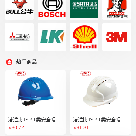
热门商品
洁适比JSP T类安全帽
洁适比JSP T类安全帽
80.72
91.31
￥
￥