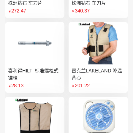
株洲钻石 车刀片
株洲钻石 车刀片
272.47
340.37
￥
￥
喜利得HILTI 标准螺栓式
雷克兰LAKELAND 降温
锚栓
背心
28.13
201.22
￥
￥