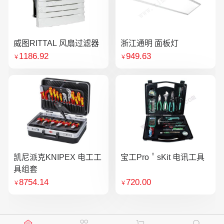
威图RITTAL 风扇过滤器
浙江通明 面板灯
1186.92
949.63
￥
￥
凯尼派克KNIPEX 电工工
宝工Pro＇sKit 电讯工具
具组套
8754.14
720.00
￥
￥