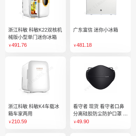
浙江科敏 科敏K22双核机
广东富信 迷你小冰箱
械版小型单门迷你冰箱
491.76
481.18
￥
￥
浙江科敏 科敏K4车载冰
看守者 现货 看守者口鼻
箱车家两用
分离硅胶防尘防护口罩 1
个口罩含10片滤芯
210.59
49.90
￥
￥