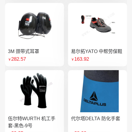
3M 颈带式耳罩
易尔拓YATO 中帮劳保鞋
282.57
163.92
￥
￥
伍尔特WURTH 机工手
代尔塔DELTA 防化手套
套-黑色-9号