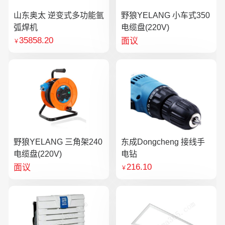
山东奥太 逆变式多功能氩
野狼YELANG 小车式350
弧焊机
电缆盘(220V)
35858.20
面议
￥
野狼YELANG 三角架240
东成Dongcheng 接线手
电缆盘(220V)
电钻
216.10
面议
￥