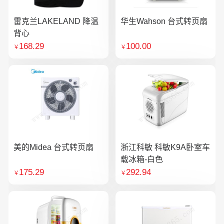
雷克兰LAKELAND 降温
华生Wahson 台式转页扇
背心
168.29
100.00
￥
￥
美的Midea 台式转页扇
浙江科敏 科敏K9A卧室车
载冰箱-白色
175.29
292.94
￥
￥