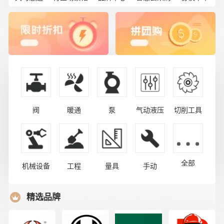
阀
暖通
泵
气动液压
切削工具
全部
机械设备
工程
量具
手动
精选品牌