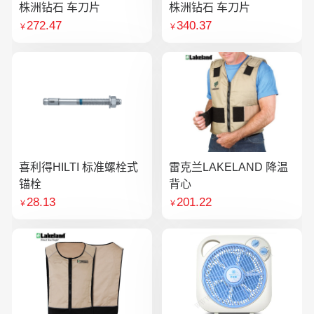
株洲钻石 车刀片
株洲钻石 车刀片
272.47
340.37
￥
￥
喜利得HILTI 标准螺栓式
雷克兰LAKELAND 降温
锚栓
背心
28.13
201.22
￥
￥