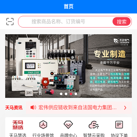
首页
搜索商品名称、订货编号
搜索
宏伟天马与网易严选达成品牌合作
宏伟供应链与第一师阿拉尔市签署战略框架合
宏伟供应链收到来自法国电力集团感谢信
天马资讯
宏伟天马与航天电子超市顺利完成对接！
宏伟天马平台喜迎战略合作伙伴——航天动力
签约喜讯 | 宏伟与中铝集团成功签约！
福清核电—WD-40产品交流会圆满结束
天马慧选
行业场景馆
品牌中心
智慧云采购
协议下单