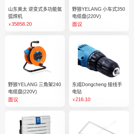
山东奥太 逆变式多功能氩
野狼YELANG 小车式350
弧焊机
电缆盘(220V)
35858.20
面议
￥
野狼YELANG 三角架240
东成Dongcheng 接线手
电缆盘(220V)
电钻
216.10
面议
￥