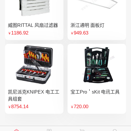
威图RITTAL 风扇过滤器
浙江通明 面板灯
1186.92
949.63
￥
￥
凯尼派克KNIPEX 电工工
宝工Pro＇sKit 电讯工具
具组套
8754.14
720.00
￥
￥