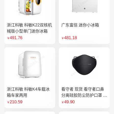
浙江科敏 科敏K22双核机
广东富信 迷你小冰箱
械版小型单门迷你冰箱
491.76
481.18
￥
￥
浙江科敏 科敏K4车载冰
看守者 现货 看守者口鼻
箱车家两用
分离硅胶防尘防护口罩 1
个口罩含10片滤芯
210.59
49.90
￥
￥