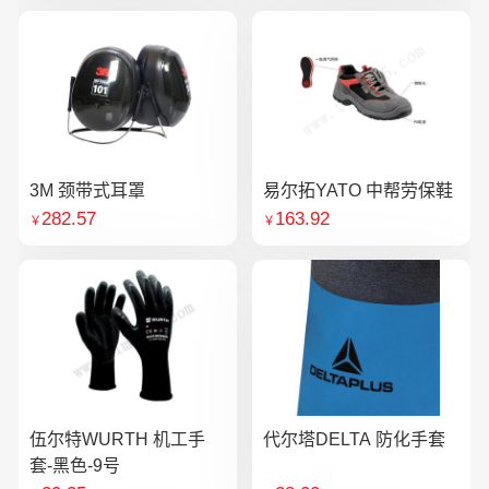
3M 颈带式耳罩
易尔拓YATO 中帮劳保鞋
282.57
163.92
￥
￥
伍尔特WURTH 机工手
代尔塔DELTA 防化手套
套-黑色-9号