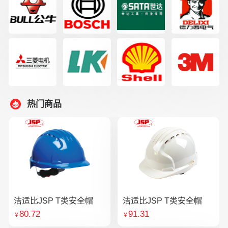
热门商品
洁适比JSP T类安全帽
洁适比JSP T类安全帽
80.72
91.31
￥
￥