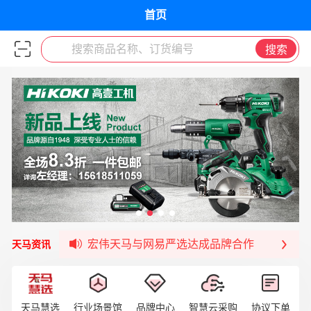
首页
搜索商品名称、订货编号
搜索
宏伟天马平台喜迎战略合作伙伴——航天动力
签约喜讯 | 宏伟与中铝集团成功签约！
福清核电—WD-40产品交流会圆满结束
宏伟天马与网易严选达成品牌合作
天马资讯
宏伟供应链与第一师阿拉尔市签署战略框架合
宏伟供应链收到来自法国电力集团感谢信
宏伟天马与航天电子超市顺利完成对接！
天马慧选
行业场景馆
品牌中心
智慧云采购
协议下单