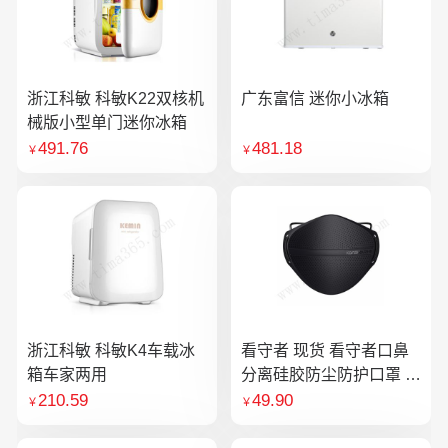
浙江科敏 科敏K22双核机
广东富信 迷你小冰箱
械版小型单门迷你冰箱
491.76
481.18
￥
￥
浙江科敏 科敏K4车载冰
看守者 现货 看守者口鼻
箱车家两用
分离硅胶防尘防护口罩 1
个口罩含10片滤芯
210.59
49.90
￥
￥