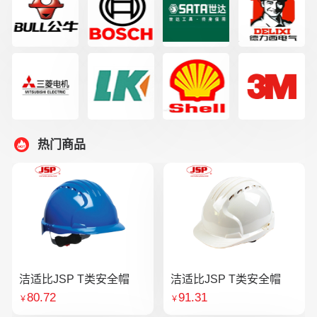
热门商品
洁适比JSP T类安全帽
洁适比JSP T类安全帽
80.72
91.31
￥
￥