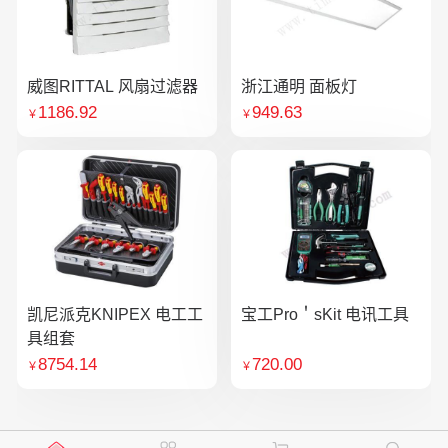
威图RITTAL 风扇过滤器
浙江通明 面板灯
1186.92
949.63
￥
￥
凯尼派克KNIPEX 电工工
宝工Pro＇sKit 电讯工具
具组套
8754.14
720.00
￥
￥