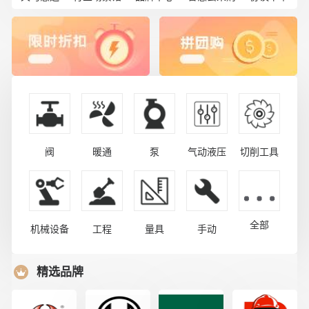
阀
暖通
泵
气动液压
切削工具
全部
机械设备
工程
量具
手动
精选品牌