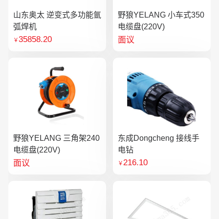
山东奥太 逆变式多功能氩
野狼YELANG 小车式350
弧焊机
电缆盘(220V)
35858.20
面议
￥
野狼YELANG 三角架240
东成Dongcheng 接线手
电缆盘(220V)
电钻
216.10
面议
￥