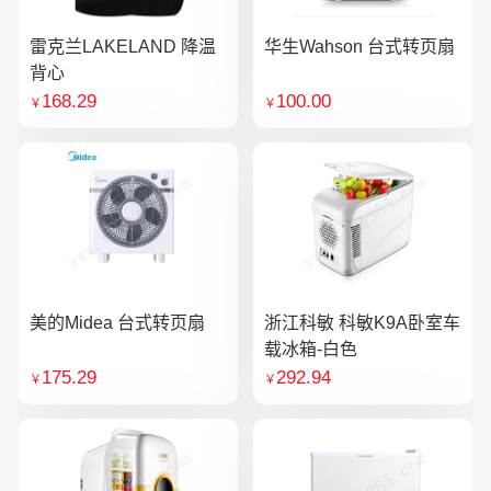
雷克兰LAKELAND 降温
华生Wahson 台式转页扇
背心
168.29
100.00
￥
￥
美的Midea 台式转页扇
浙江科敏 科敏K9A卧室车
载冰箱-白色
175.29
292.94
￥
￥