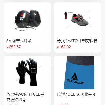
3M 颈带式耳罩
易尔拓YATO 中帮劳保鞋
282.57
163.92
￥
￥
伍尔特WURTH 机工手
代尔塔DELTA 防化手套
套-黑色-9号