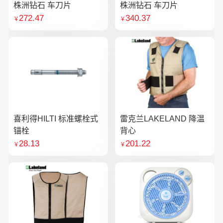
株洲钻石 车刀片
株洲钻石 车刀片
272.47
340.37
￥
￥
喜利得HILTI 标准螺栓式
雷克兰LAKELAND 降温
锚栓
背心
28.13
201.22
￥
￥