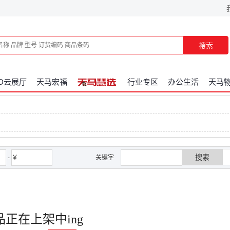
搜索
3D云展厅
天马宏福
行业专区
办公生活
天马
搜索
-
￥
关键字
品正在上架中ing