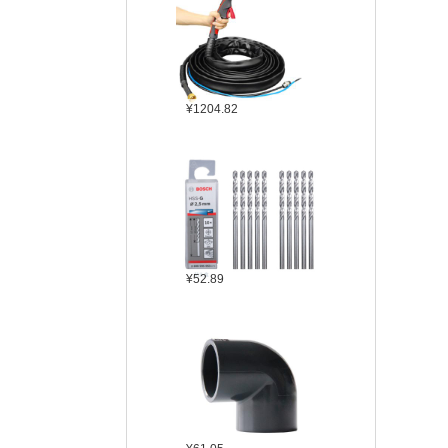
¥1204.82
¥52.89