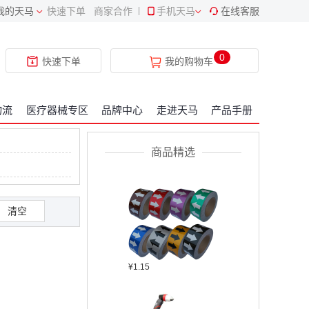
我的天马
快速下单
商家合作
|
手机天马
在线客服
¥409.34
0
快速下单
我的购物车
物流
医疗器械专区
品牌中心
走进天马
产品手册
¥2304.22
商品精选
清空
¥1.15