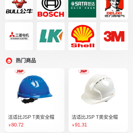
热门商品
洁适比JSP T类安全帽
洁适比JSP T类安全帽
80.72
91.31
￥
￥