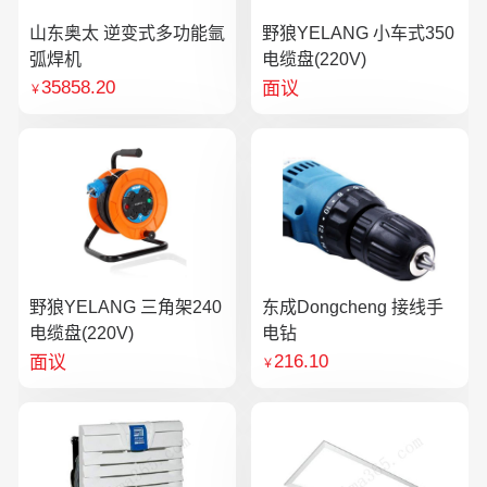
山东奥太 逆变式多功能氩
野狼YELANG 小车式350
弧焊机
电缆盘(220V)
35858.20
面议
￥
野狼YELANG 三角架240
东成Dongcheng 接线手
电缆盘(220V)
电钻
216.10
面议
￥