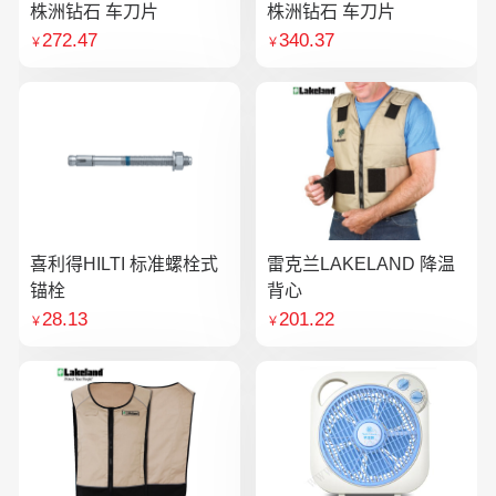
株洲钻石 车刀片
株洲钻石 车刀片
272.47
340.37
￥
￥
喜利得HILTI 标准螺栓式
雷克兰LAKELAND 降温
锚栓
背心
28.13
201.22
￥
￥