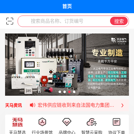
首页
搜索商品名称、订货编号
搜索
宏伟天马与网易严选达成品牌合作
宏伟供应链与第一师阿拉尔市签署战略框架合
宏伟供应链收到来自法国电力集团感谢信
天马资讯
宏伟天马与航天电子超市顺利完成对接！
宏伟天马平台喜迎战略合作伙伴——航天动力
签约喜讯 | 宏伟与中铝集团成功签约！
福清核电—WD-40产品交流会圆满结束
天马慧选
行业场景馆
品牌中心
智慧云采购
协议下单