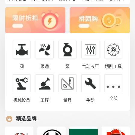
阀
暖通
泵
气动液压
切削工具
全部
机械设备
工程
量具
手动
精选品牌