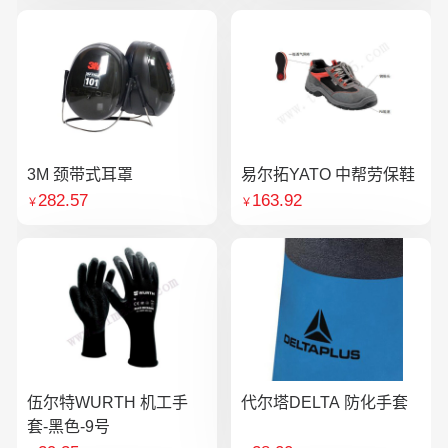
3M 颈带式耳罩
易尔拓YATO 中帮劳保鞋
282.57
163.92
￥
￥
伍尔特WURTH 机工手
代尔塔DELTA 防化手套
套-黑色-9号