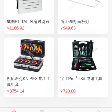
威图RITTAL 风扇过滤器
浙江通明 面板灯
1186.92
949.63
￥
￥
凯尼派克KNIPEX 电工工
宝工Pro＇sKit 电讯工具
具组套
8754.14
720.00
￥
￥