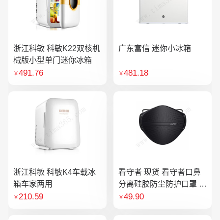
浙江科敏 科敏K22双核机
广东富信 迷你小冰箱
械版小型单门迷你冰箱
491.76
481.18
￥
￥
浙江科敏 科敏K4车载冰
看守者 现货 看守者口鼻
箱车家两用
分离硅胶防尘防护口罩 1
个口罩含10片滤芯
210.59
49.90
￥
￥