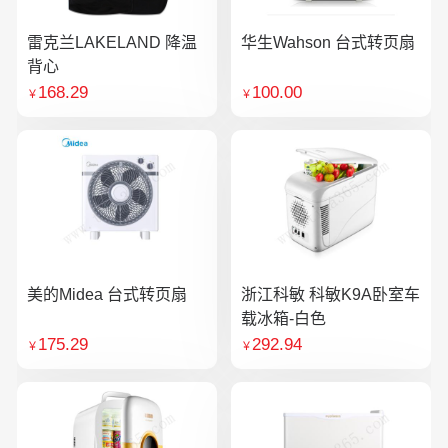
雷克兰LAKELAND 降温
华生Wahson 台式转页扇
背心
168.29
100.00
￥
￥
美的Midea 台式转页扇
浙江科敏 科敏K9A卧室车
载冰箱-白色
175.29
292.94
￥
￥