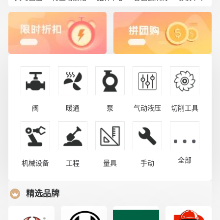
阀
暖通
泵
气动液压
切削工具
全部
机械设备
工程
量具
手动
精选品牌