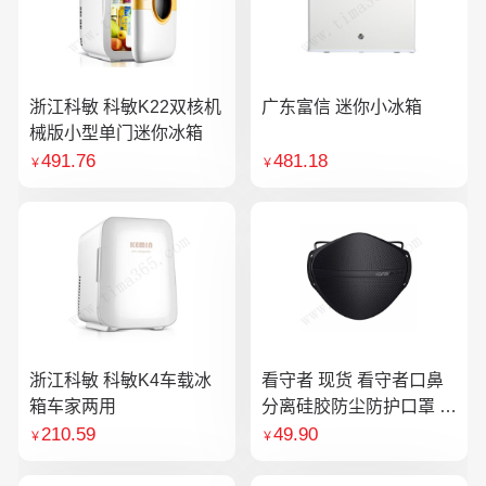
浙江科敏 科敏K22双核机
广东富信 迷你小冰箱
械版小型单门迷你冰箱
491.76
481.18
￥
￥
浙江科敏 科敏K4车载冰
看守者 现货 看守者口鼻
箱车家两用
分离硅胶防尘防护口罩 1
个口罩含10片滤芯
210.59
49.90
￥
￥