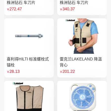
株洲钻石 车刀片
株洲钻石 车刀片
272.47
340.37
￥
￥
喜利得HILTI 标准螺栓式
雷克兰LAKELAND 降温
锚栓
背心
28.13
201.22
￥
￥