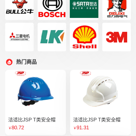
热门商品
洁适比JSP T类安全帽
洁适比JSP T类安全帽
80.72
91.31
￥
￥