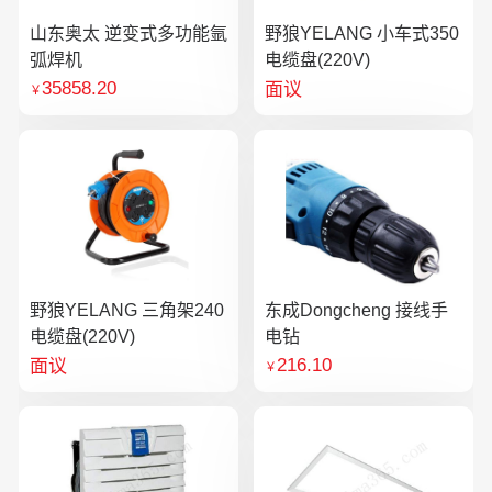
山东奥太 逆变式多功能氩
野狼YELANG 小车式350
弧焊机
电缆盘(220V)
35858.20
面议
￥
野狼YELANG 三角架240
东成Dongcheng 接线手
电缆盘(220V)
电钻
216.10
面议
￥