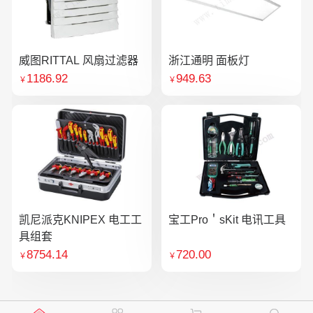
威图RITTAL 风扇过滤器
浙江通明 面板灯
1186.92
949.63
￥
￥
凯尼派克KNIPEX 电工工
宝工Pro＇sKit 电讯工具
具组套
8754.14
720.00
￥
￥