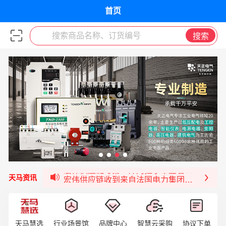
首页
搜索商品名称、订货编号
搜索
福清核电—WD-40产品交流会圆满结束
宏伟天马与网易严选达成品牌合作
宏伟供应链与第一师阿拉尔市签署战略框架合
宏伟供应链收到来自法国电力集团感谢信
天马资讯
宏伟天马与航天电子超市顺利完成对接！
宏伟天马平台喜迎战略合作伙伴——航天动力
签约喜讯 | 宏伟与中铝集团成功签约！
天马慧选
行业场景馆
品牌中心
智慧云采购
协议下单