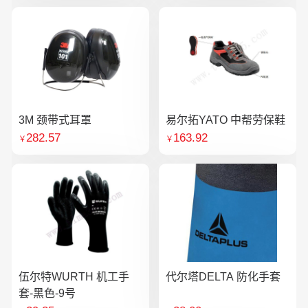
3M 颈带式耳罩
易尔拓YATO 中帮劳保鞋
282.57
163.92
￥
￥
伍尔特WURTH 机工手
代尔塔DELTA 防化手套
套-黑色-9号