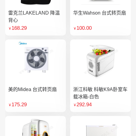
雷克兰LAKELAND 降温
华生Wahson 台式转页扇
背心
168.29
100.00
￥
￥
美的Midea 台式转页扇
浙江科敏 科敏K9A卧室车
载冰箱-白色
175.29
292.94
￥
￥