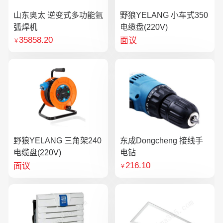
山东奥太 逆变式多功能氩
野狼YELANG 小车式350
弧焊机
电缆盘(220V)
35858.20
面议
￥
野狼YELANG 三角架240
东成Dongcheng 接线手
电缆盘(220V)
电钻
216.10
面议
￥