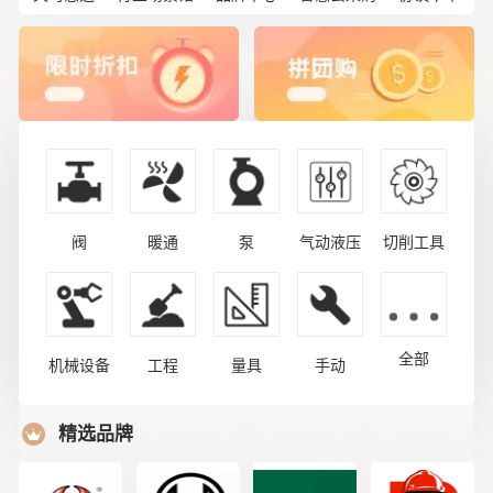
阀
暖通
泵
气动液压
切削工具
全部
机械设备
工程
量具
手动
精选品牌