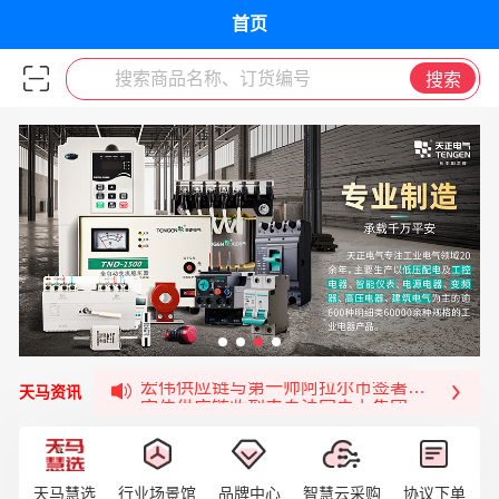
首页
搜索商品名称、订货编号
搜索
福清核电—WD-40产品交流会圆满结束
宏伟天马与网易严选达成品牌合作
宏伟供应链与第一师阿拉尔市签署战略框架合
宏伟供应链收到来自法国电力集团感谢信
天马资讯
宏伟天马与航天电子超市顺利完成对接！
宏伟天马平台喜迎战略合作伙伴——航天动力
签约喜讯 | 宏伟与中铝集团成功签约！
天马慧选
行业场景馆
品牌中心
智慧云采购
协议下单