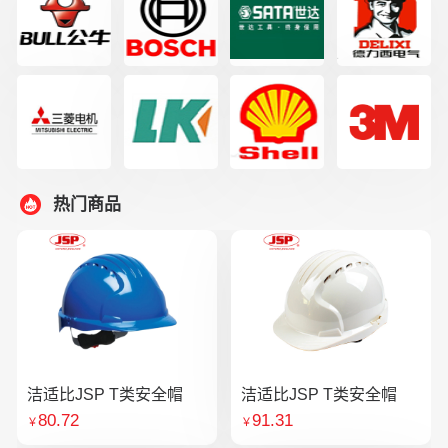
热门商品
洁适比JSP T类安全帽
洁适比JSP T类安全帽
80.72
91.31
￥
￥