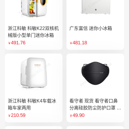
浙江科敏 科敏K22双核机
广东富信 迷你小冰箱
械版小型单门迷你冰箱
491.76
481.18
￥
￥
浙江科敏 科敏K4车载冰
看守者 现货 看守者口鼻
箱车家两用
分离硅胶防尘防护口罩 1
个口罩含10片滤芯
210.59
49.90
￥
￥