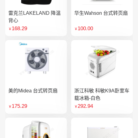
雷克兰LAKELAND 降温
华生Wahson 台式转页扇
背心
168.29
100.00
￥
￥
美的Midea 台式转页扇
浙江科敏 科敏K9A卧室车
载冰箱-白色
175.29
292.94
￥
￥