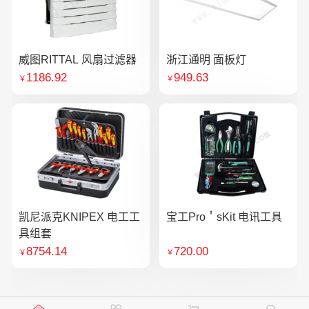
威图RITTAL 风扇过滤器
浙江通明 面板灯
1186.92
949.63
￥
￥
凯尼派克KNIPEX 电工工
宝工Pro＇sKit 电讯工具
具组套
8754.14
720.00
￥
￥