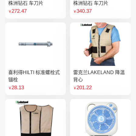
株洲钻石 车刀片
株洲钻石 车刀片
272.47
340.37
￥
￥
喜利得HILTI 标准螺栓式
雷克兰LAKELAND 降温
锚栓
背心
28.13
201.22
￥
￥