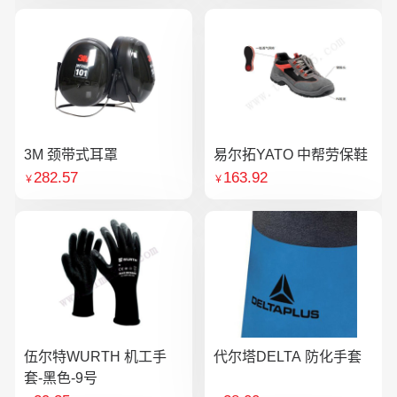
3M 颈带式耳罩
易尔拓YATO 中帮劳保鞋
282.57
163.92
￥
￥
伍尔特WURTH 机工手
代尔塔DELTA 防化手套
套-黑色-9号