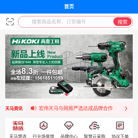
首页
搜索商品名称、订货编号
搜索
签约喜讯 | 宏伟与中铝集团成功签约！
福清核电—WD-40产品交流会圆满结束
宏伟天马与网易严选达成品牌合作
天马资讯
宏伟供应链与第一师阿拉尔市签署战略框架合
宏伟供应链收到来自法国电力集团感谢信
宏伟天马与航天电子超市顺利完成对接！
宏伟天马平台喜迎战略合作伙伴——航天动力
天马慧选
行业场景馆
品牌中心
智慧云采购
协议下单