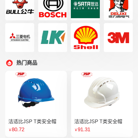
热门商品
洁适比JSP T类安全帽
洁适比JSP T类安全帽
80.72
91.31
￥
￥