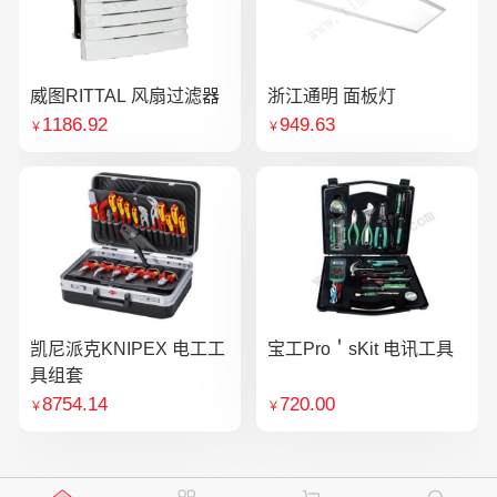
威图RITTAL 风扇过滤器
浙江通明 面板灯
1186.92
949.63
￥
￥
凯尼派克KNIPEX 电工工
宝工Pro＇sKit 电讯工具
具组套
8754.14
720.00
￥
￥