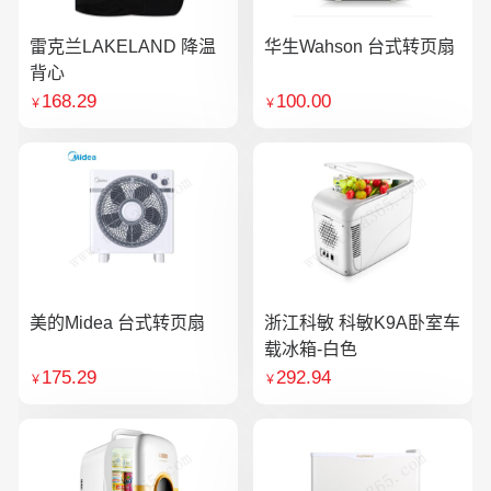
雷克兰LAKELAND 降温
华生Wahson 台式转页扇
背心
168.29
100.00
￥
￥
美的Midea 台式转页扇
浙江科敏 科敏K9A卧室车
载冰箱-白色
175.29
292.94
￥
￥