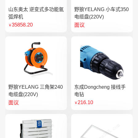
山东奥太 逆变式多功能氩
野狼YELANG 小车式350
弧焊机
电缆盘(220V)
35858.20
面议
￥
野狼YELANG 三角架240
东成Dongcheng 接线手
电缆盘(220V)
电钻
216.10
面议
￥