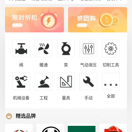
阀
暖通
泵
气动液压
切削工具
全部
机械设备
工程
量具
手动
精选品牌