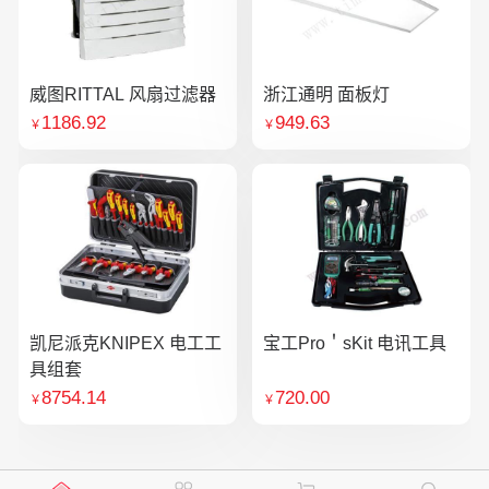
威图RITTAL 风扇过滤器
浙江通明 面板灯
1186.92
949.63
￥
￥
凯尼派克KNIPEX 电工工
宝工Pro＇sKit 电讯工具
具组套
8754.14
720.00
￥
￥