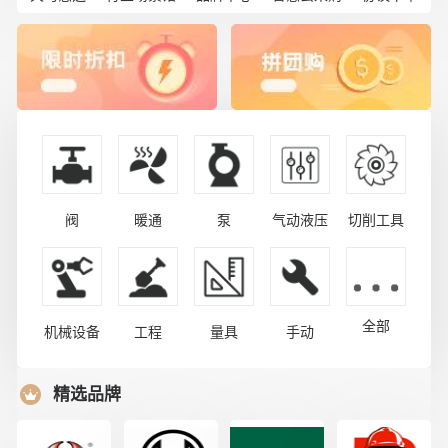
阀
暖通
泵
气动液压
切削工具
全部
机械设备
工程
量具
手动
精选品牌