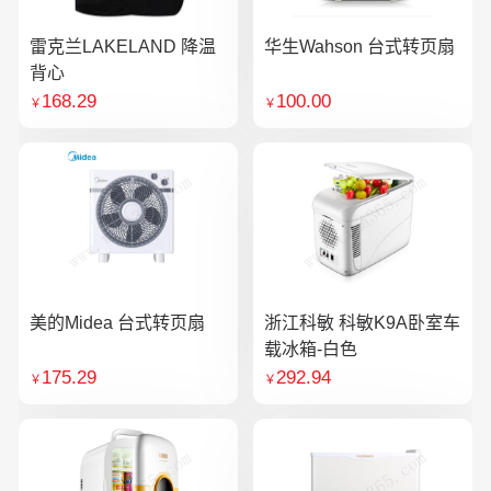
雷克兰LAKELAND 降温
华生Wahson 台式转页扇
背心
168.29
100.00
￥
￥
美的Midea 台式转页扇
浙江科敏 科敏K9A卧室车
载冰箱-白色
175.29
292.94
￥
￥