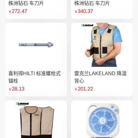
株洲钻石 车刀片
株洲钻石 车刀片
272.47
340.37
￥
￥
喜利得HILTI 标准螺栓式
雷克兰LAKELAND 降温
锚栓
背心
28.13
201.22
￥
￥