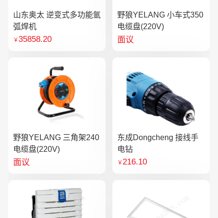
山东奥太 逆变式多功能氩
野狼YELANG 小车式350
弧焊机
电缆盘(220V)
35858.20
面议
￥
野狼YELANG 三角架240
东成Dongcheng 接线手
电缆盘(220V)
电钻
216.10
面议
￥