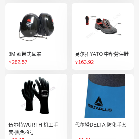
3M 颈带式耳罩
易尔拓YATO 中帮劳保鞋
282.57
163.92
￥
￥
伍尔特WURTH 机工手
代尔塔DELTA 防化手套
套-黑色-9号