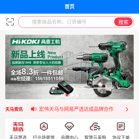
首页
搜索商品名称、订货编号
搜索
宏伟天马平台喜迎战略合作伙伴——航天动力
签约喜讯 | 宏伟与中铝集团成功签约！
福清核电—WD-40产品交流会圆满结束
宏伟天马与网易严选达成品牌合作
天马资讯
宏伟供应链与第一师阿拉尔市签署战略框架合
宏伟供应链收到来自法国电力集团感谢信
宏伟天马与航天电子超市顺利完成对接！
天马慧选
行业场景馆
品牌中心
智慧云采购
协议下单