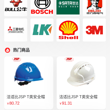
热门商品
洁适比JSP T类安全帽
洁适比JSP T类安全帽
80.72
91.31
￥
￥