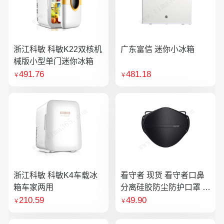
浙江科敏 科敏K22双核机
广东富信 迷你小冰箱
械版小型单门迷你冰箱
491.76
481.18
￥
￥
浙江科敏 科敏K4车载冰
看守者 现货 看守者口鼻
箱车家两用
分离硅胶防尘防护口罩 1
个口罩含10片滤芯
210.59
49.90
￥
￥