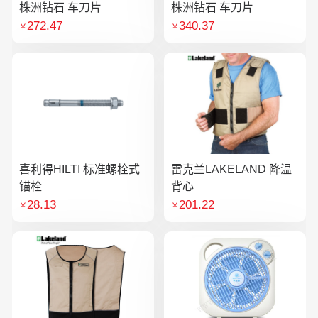
株洲钻石 车刀片
株洲钻石 车刀片
272.47
340.37
￥
￥
喜利得HILTI 标准螺栓式
雷克兰LAKELAND 降温
锚栓
背心
28.13
201.22
￥
￥