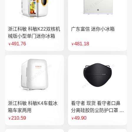
浙江科敏 科敏K22双核机
广东富信 迷你小冰箱
械版小型单门迷你冰箱
491.76
481.18
￥
￥
浙江科敏 科敏K4车载冰
看守者 现货 看守者口鼻
箱车家两用
分离硅胶防尘防护口罩 1
个口罩含10片滤芯
210.59
49.90
￥
￥