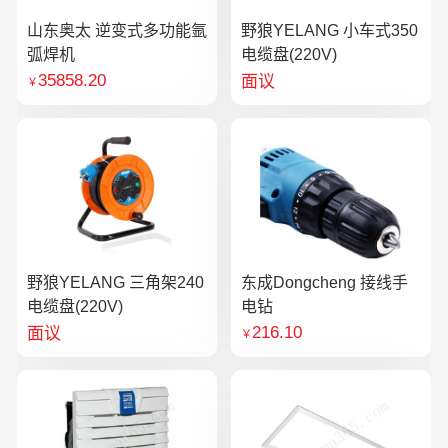
山东奥太 逆变式多功能氩
野狼YELANG 小车式350
弧焊机
电缆盘(220V)
35858.20
面议
￥
野狼YELANG 三角架240
东成Dongcheng 接线手
电缆盘(220V)
电钻
216.10
面议
￥