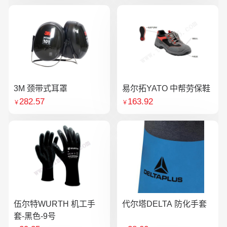
3M 颈带式耳罩
易尔拓YATO 中帮劳保鞋
282.57
163.92
￥
￥
伍尔特WURTH 机工手
代尔塔DELTA 防化手套
套-黑色-9号