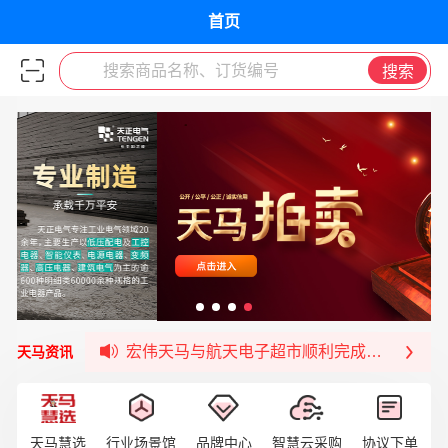
首页
搜索商品名称、订货编号
搜索
宏伟天马与网易严选达成品牌合作
宏伟供应链与第一师阿拉尔市签署战略框架合
宏伟供应链收到来自法国电力集团感谢信
宏伟天马与航天电子超市顺利完成对接！
天马资讯
宏伟天马平台喜迎战略合作伙伴——航天动力
签约喜讯 | 宏伟与中铝集团成功签约！
福清核电—WD-40产品交流会圆满结束
天马慧选
行业场景馆
品牌中心
智慧云采购
协议下单