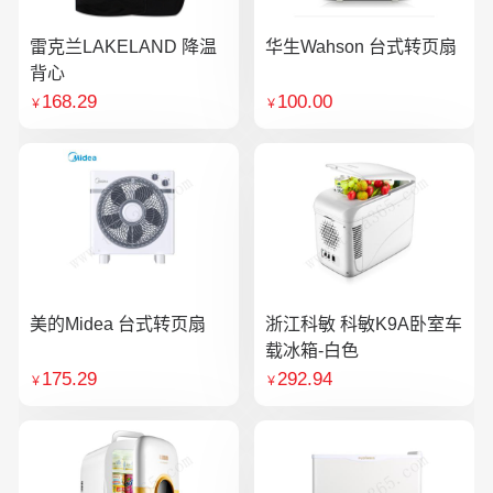
雷克兰LAKELAND 降温
华生Wahson 台式转页扇
背心
168.29
100.00
￥
￥
美的Midea 台式转页扇
浙江科敏 科敏K9A卧室车
载冰箱-白色
175.29
292.94
￥
￥