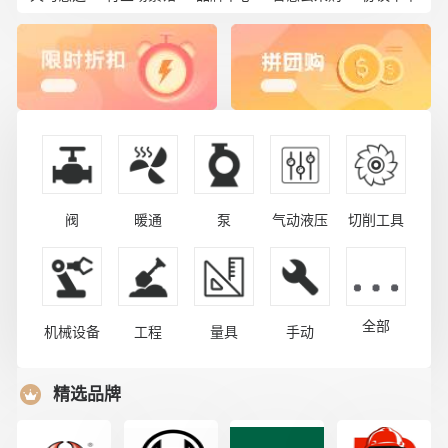
阀
暖通
泵
气动液压
切削工具
全部
机械设备
工程
量具
手动
精选品牌