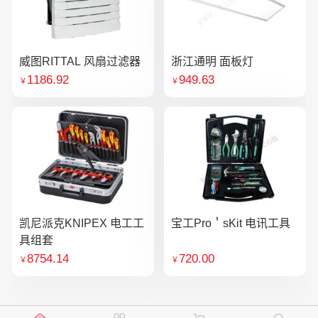
威图RITTAL 风扇过滤器
浙江通明 面板灯
1186.92
949.63
￥
￥
凯尼派克KNIPEX 电工工
宝工Pro＇sKit 电讯工具
具组套
8754.14
720.00
￥
￥