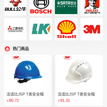
热门商品
洁适比JSP T类安全帽
洁适比JSP T类安全帽
80.72
91.31
￥
￥