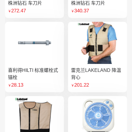
株洲钻石 车刀片
株洲钻石 车刀片
272.47
340.37
￥
￥
喜利得HILTI 标准螺栓式
雷克兰LAKELAND 降温
锚栓
背心
28.13
201.22
￥
￥