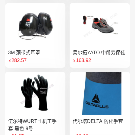
3M 颈带式耳罩
易尔拓YATO 中帮劳保鞋
282.57
163.92
￥
￥
伍尔特WURTH 机工手
代尔塔DELTA 防化手套
套-黑色-9号