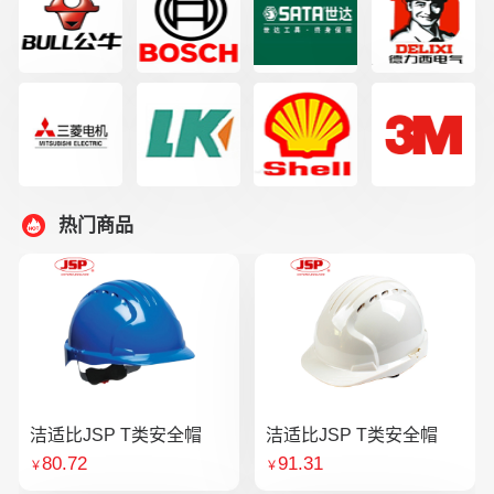
热门商品
洁适比JSP T类安全帽
洁适比JSP T类安全帽
80.72
91.31
￥
￥