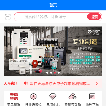
首页
搜索商品名称、订货编号
搜索
宏伟天马与网易严选达成品牌合作
宏伟供应链与第一师阿拉尔市签署战略框架合
宏伟供应链收到来自法国电力集团感谢信
宏伟天马与航天电子超市顺利完成对接！
天马资讯
宏伟天马平台喜迎战略合作伙伴——航天动力
签约喜讯 | 宏伟与中铝集团成功签约！
福清核电—WD-40产品交流会圆满结束
天马慧选
行业场景馆
品牌中心
智慧云采购
协议下单