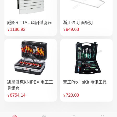
威图RITTAL 风扇过滤器
浙江通明 面板灯
1186.92
949.63
￥
￥
凯尼派克KNIPEX 电工工
宝工Pro＇sKit 电讯工具
具组套
8754.14
720.00
￥
￥