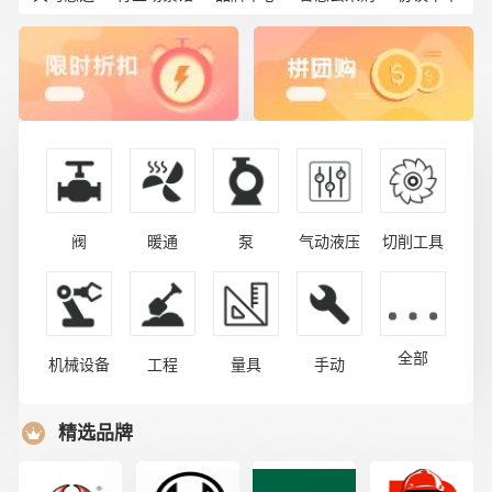
阀
暖通
泵
气动液压
切削工具
全部
机械设备
工程
量具
手动
精选品牌