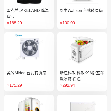
雷克兰LAKELAND 降温
华生Wahson 台式转页扇
背心
168.29
100.00
￥
￥
美的Midea 台式转页扇
浙江科敏 科敏K9A卧室车
载冰箱-白色
175.29
292.94
￥
￥