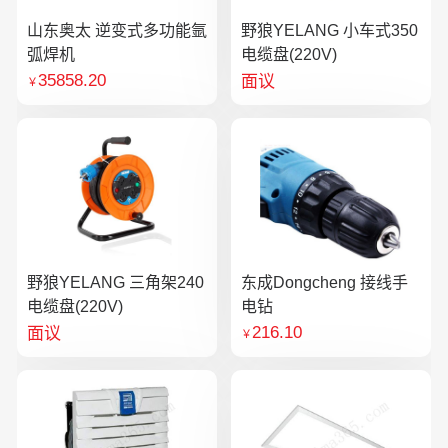
山东奥太 逆变式多功能氩
野狼YELANG 小车式350
弧焊机
电缆盘(220V)
35858.20
面议
￥
野狼YELANG 三角架240
东成Dongcheng 接线手
电缆盘(220V)
电钻
216.10
面议
￥