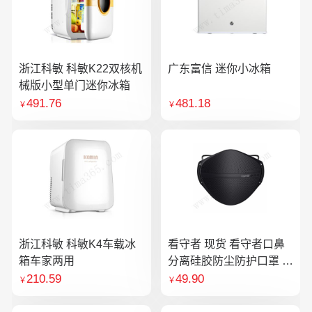
浙江科敏 科敏K22双核机
广东富信 迷你小冰箱
械版小型单门迷你冰箱
491.76
481.18
￥
￥
浙江科敏 科敏K4车载冰
看守者 现货 看守者口鼻
箱车家两用
分离硅胶防尘防护口罩 1
个口罩含10片滤芯
210.59
49.90
￥
￥