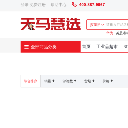
登录
免费注册
|
帮助中心
400-887-9967
搜商品
华为
英思睿
全部商品分类
首页
工业品超市
3
综合排序
销量
评论数
货期
价格