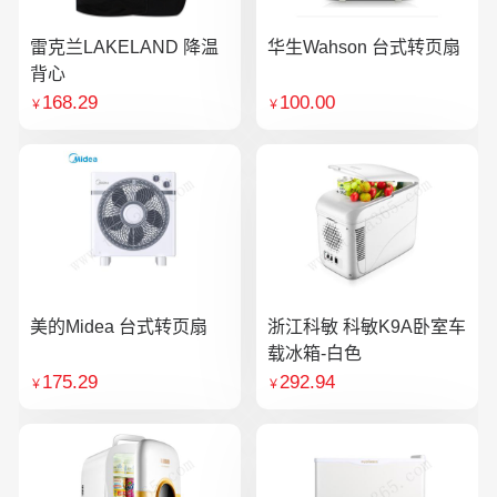
雷克兰LAKELAND 降温
华生Wahson 台式转页扇
背心
168.29
100.00
￥
￥
美的Midea 台式转页扇
浙江科敏 科敏K9A卧室车
载冰箱-白色
175.29
292.94
￥
￥