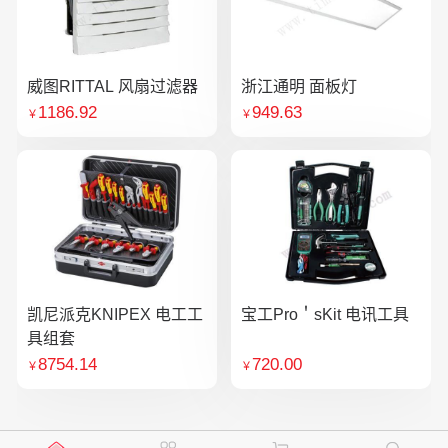
威图RITTAL 风扇过滤器
浙江通明 面板灯
1186.92
949.63
￥
￥
凯尼派克KNIPEX 电工工
宝工Pro＇sKit 电讯工具
具组套
8754.14
720.00
￥
￥