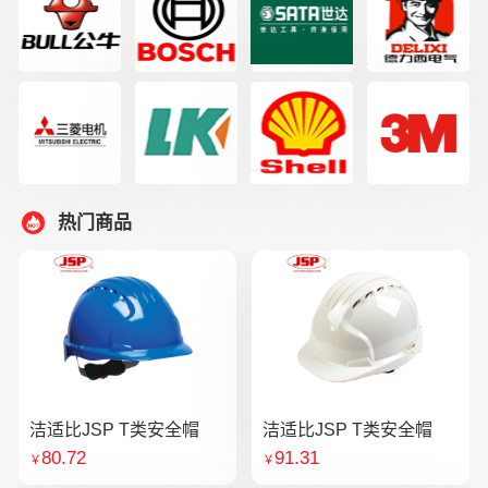
热门商品
洁适比JSP T类安全帽
洁适比JSP T类安全帽
80.72
91.31
￥
￥