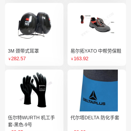
3M 颈带式耳罩
易尔拓YATO 中帮劳保鞋
282.57
163.92
￥
￥
伍尔特WURTH 机工手
代尔塔DELTA 防化手套
套-黑色-9号