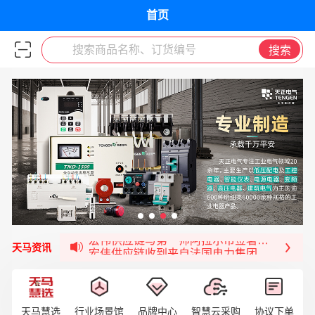
首页
搜索商品名称、订货编号
搜索
福清核电—WD-40产品交流会圆满结束
宏伟天马与网易严选达成品牌合作
宏伟供应链与第一师阿拉尔市签署战略框架合
宏伟供应链收到来自法国电力集团感谢信
天马资讯
宏伟天马与航天电子超市顺利完成对接！
宏伟天马平台喜迎战略合作伙伴——航天动力
签约喜讯 | 宏伟与中铝集团成功签约！
天马慧选
行业场景馆
品牌中心
智慧云采购
协议下单