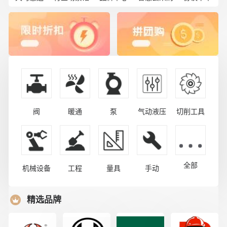
阀
暖通
泵
气动液压
切削工具
全部
机械设备
工程
量具
手动
精选品牌