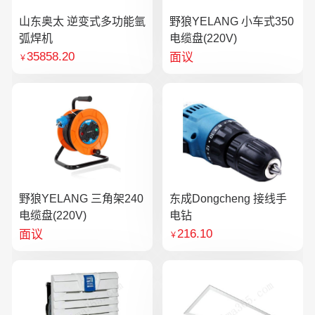
山东奥太 逆变式多功能氩
野狼YELANG 小车式350
弧焊机
电缆盘(220V)
35858.20
面议
￥
野狼YELANG 三角架240
东成Dongcheng 接线手
电缆盘(220V)
电钻
216.10
面议
￥