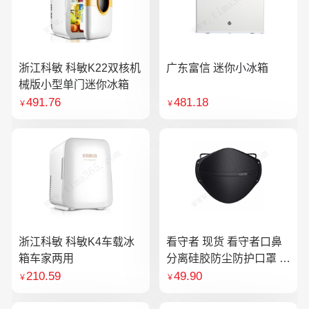
浙江科敏 科敏K22双核机
广东富信 迷你小冰箱
械版小型单门迷你冰箱
491.76
481.18
￥
￥
浙江科敏 科敏K4车载冰
看守者 现货 看守者口鼻
箱车家两用
分离硅胶防尘防护口罩 1
个口罩含10片滤芯
210.59
49.90
￥
￥