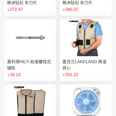
株洲钻石 车刀片
株洲钻石 车刀片
272.47
340.37
￥
￥
喜利得HILTI 标准螺栓式
雷克兰LAKELAND 降温
锚栓
背心
28.13
201.22
￥
￥