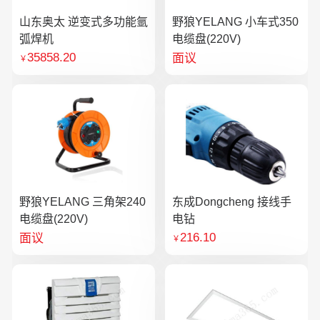
山东奥太 逆变式多功能氩
野狼YELANG 小车式350
弧焊机
电缆盘(220V)
35858.20
面议
￥
野狼YELANG 三角架240
东成Dongcheng 接线手
电缆盘(220V)
电钻
216.10
面议
￥