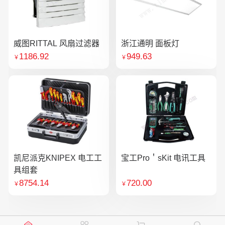
威图RITTAL 风扇过滤器
浙江通明 面板灯
1186.92
949.63
￥
￥
凯尼派克KNIPEX 电工工
宝工Pro＇sKit 电讯工具
具组套
8754.14
720.00
￥
￥