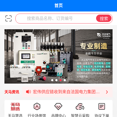
首页
搜索商品名称、订货编号
搜索
福清核电—WD-40产品交流会圆满结束
宏伟天马与网易严选达成品牌合作
宏伟供应链与第一师阿拉尔市签署战略框架合
宏伟供应链收到来自法国电力集团感谢信
天马资讯
宏伟天马与航天电子超市顺利完成对接！
宏伟天马平台喜迎战略合作伙伴——航天动力
签约喜讯 | 宏伟与中铝集团成功签约！
天马慧选
行业场景馆
品牌中心
智慧云采购
协议下单