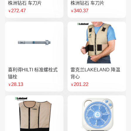
株洲钻石 车刀片
株洲钻石 车刀片
272.47
340.37
￥
￥
喜利得HILTI 标准螺栓式
雷克兰LAKELAND 降温
锚栓
背心
28.13
201.22
￥
￥