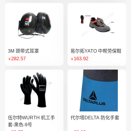
3M 颈带式耳罩
易尔拓YATO 中帮劳保鞋
282.57
163.92
￥
￥
伍尔特WURTH 机工手
代尔塔DELTA 防化手套
套-黑色-9号