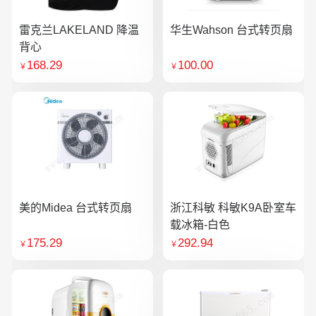
雷克兰LAKELAND 降温
华生Wahson 台式转页扇
背心
168.29
100.00
￥
￥
美的Midea 台式转页扇
浙江科敏 科敏K9A卧室车
载冰箱-白色
175.29
292.94
￥
￥