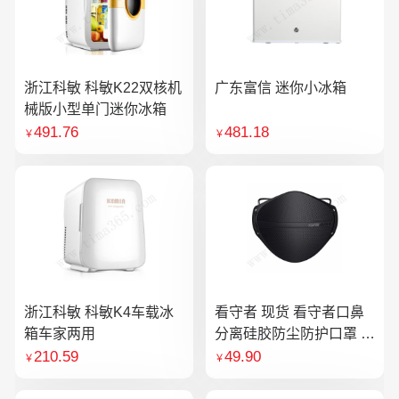
浙江科敏 科敏K22双核机
广东富信 迷你小冰箱
械版小型单门迷你冰箱
491.76
481.18
￥
￥
浙江科敏 科敏K4车载冰
看守者 现货 看守者口鼻
箱车家两用
分离硅胶防尘防护口罩 1
个口罩含10片滤芯
210.59
49.90
￥
￥