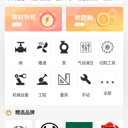
阀
暖通
泵
气动液压
切削工具
全部
机械设备
工程
量具
手动
精选品牌