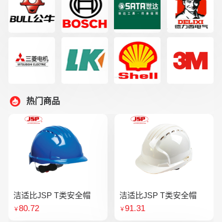
热门商品
洁适比JSP T类安全帽
洁适比JSP T类安全帽
80.72
91.31
￥
￥