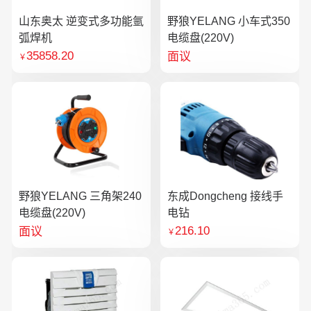
山东奥太 逆变式多功能氩
野狼YELANG 小车式350
弧焊机
电缆盘(220V)
35858.20
面议
￥
野狼YELANG 三角架240
东成Dongcheng 接线手
电缆盘(220V)
电钻
216.10
面议
￥