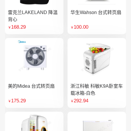
雷克兰LAKELAND 降温
华生Wahson 台式转页扇
背心
168.29
100.00
￥
￥
美的Midea 台式转页扇
浙江科敏 科敏K9A卧室车
载冰箱-白色
175.29
292.94
￥
￥