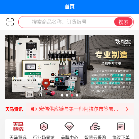
首页
搜索商品名称、订货编号
搜索
签约喜讯 | 宏伟与中铝集团成功签约！
福清核电—WD-40产品交流会圆满结束
宏伟天马与网易严选达成品牌合作
宏伟供应链与第一师阿拉尔市签署战略框架合
天马资讯
宏伟供应链收到来自法国电力集团感谢信
宏伟天马与航天电子超市顺利完成对接！
宏伟天马平台喜迎战略合作伙伴——航天动力
天马慧选
行业场景馆
品牌中心
智慧云采购
协议下单