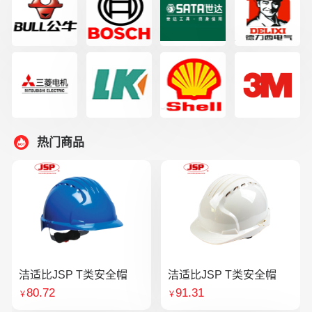
热门商品
洁适比JSP T类安全帽
洁适比JSP T类安全帽
80.72
91.31
￥
￥