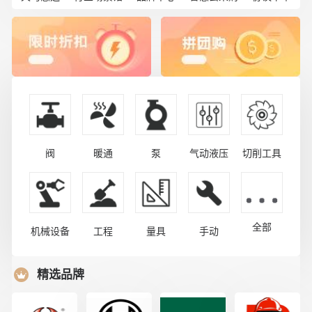
阀
暖通
泵
气动液压
切削工具
全部
机械设备
工程
量具
手动
精选品牌