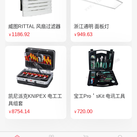
威图RITTAL 风扇过滤器
浙江通明 面板灯
1186.92
949.63
￥
￥
凯尼派克KNIPEX 电工工
宝工Pro＇sKit 电讯工具
具组套
8754.14
720.00
￥
￥