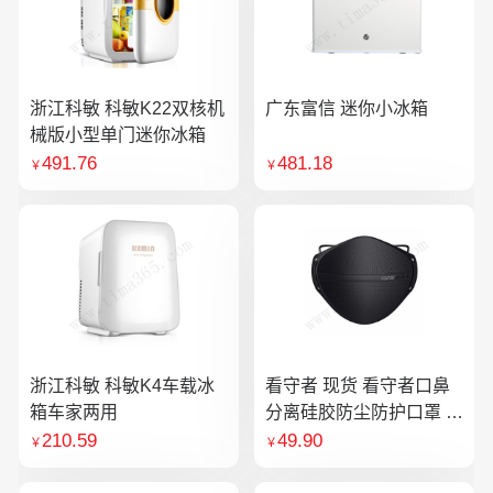
浙江科敏 科敏K22双核机
广东富信 迷你小冰箱
械版小型单门迷你冰箱
491.76
481.18
￥
￥
浙江科敏 科敏K4车载冰
看守者 现货 看守者口鼻
箱车家两用
分离硅胶防尘防护口罩 1
个口罩含10片滤芯
210.59
49.90
￥
￥