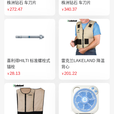
株洲钻石 车刀片
株洲钻石 车刀片
272.47
340.37
￥
￥
喜利得HILTI 标准螺栓式
雷克兰LAKELAND 降温
锚栓
背心
28.13
201.22
￥
￥