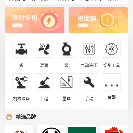
阀
暖通
泵
气动液压
切削工具
全部
机械设备
工程
量具
手动
精选品牌