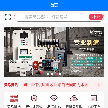
首页
搜索商品名称、订货编号
搜索
宏伟天马与网易严选达成品牌合作
宏伟供应链与第一师阿拉尔市签署战略框架合
宏伟供应链收到来自法国电力集团感谢信
宏伟天马与航天电子超市顺利完成对接！
天马资讯
宏伟天马平台喜迎战略合作伙伴——航天动力
签约喜讯 | 宏伟与中铝集团成功签约！
福清核电—WD-40产品交流会圆满结束
天马慧选
行业场景馆
品牌中心
智慧云采购
协议下单