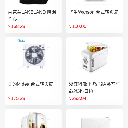
雷克兰LAKELAND 降温
华生Wahson 台式转页扇
背心
168.29
100.00
￥
￥
美的Midea 台式转页扇
浙江科敏 科敏K9A卧室车
载冰箱-白色
175.29
292.94
￥
￥