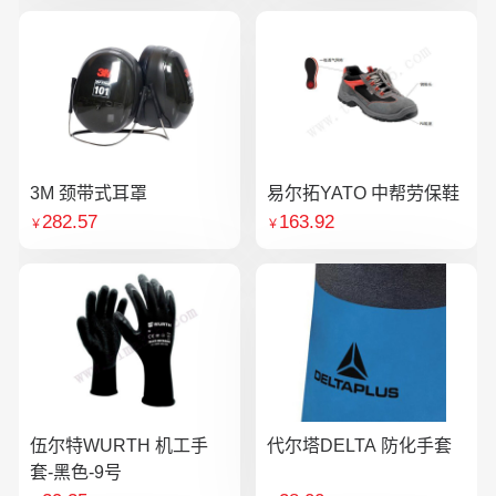
3M 颈带式耳罩
易尔拓YATO 中帮劳保鞋
282.57
163.92
￥
￥
伍尔特WURTH 机工手
代尔塔DELTA 防化手套
套-黑色-9号