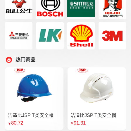
热门商品
洁适比JSP T类安全帽
洁适比JSP T类安全帽
80.72
91.31
￥
￥