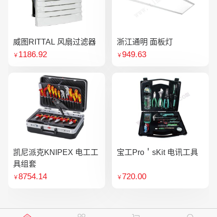
威图RITTAL 风扇过滤器
浙江通明 面板灯
1186.92
949.63
￥
￥
凯尼派克KNIPEX 电工工
宝工Pro＇sKit 电讯工具
具组套
8754.14
720.00
￥
￥