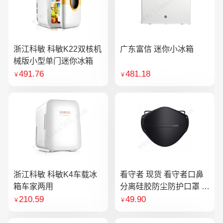
浙江科敏 科敏K22双核机
广东富信 迷你小冰箱
械版小型单门迷你冰箱
491.76
481.18
￥
￥
浙江科敏 科敏K4车载冰
看守者 现货 看守者口鼻
箱车家两用
分离硅胶防尘防护口罩 1
个口罩含10片滤芯
210.59
49.90
￥
￥