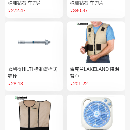
株洲钻石 车刀片
株洲钻石 车刀片
272.47
340.37
￥
￥
喜利得HILTI 标准螺栓式
雷克兰LAKELAND 降温
锚栓
背心
28.13
201.22
￥
￥