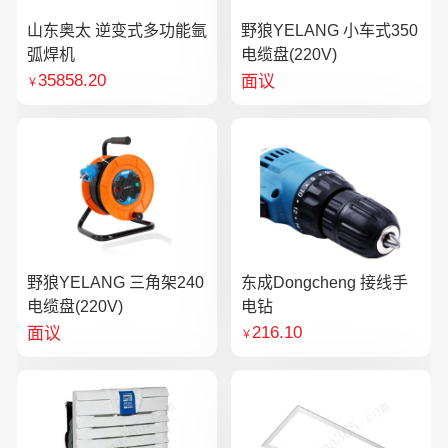
山东奥太 逆变式多功能氩
野狼YELANG 小车式350
弧焊机
电缆盘(220V)
35858.20
面议
￥
野狼YELANG 三角架240
东成Dongcheng 接线手
电缆盘(220V)
电钻
216.10
面议
￥