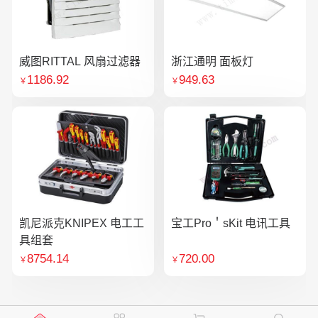
威图RITTAL 风扇过滤器
浙江通明 面板灯
1186.92
949.63
￥
￥
凯尼派克KNIPEX 电工工
宝工Pro＇sKit 电讯工具
具组套
8754.14
720.00
￥
￥