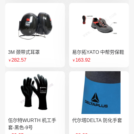
3M 颈带式耳罩
易尔拓YATO 中帮劳保鞋
282.57
163.92
￥
￥
伍尔特WURTH 机工手
代尔塔DELTA 防化手套
套-黑色-9号