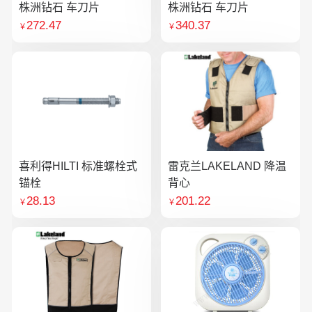
株洲钻石 车刀片
株洲钻石 车刀片
272.47
340.37
￥
￥
喜利得HILTI 标准螺栓式
雷克兰LAKELAND 降温
锚栓
背心
28.13
201.22
￥
￥