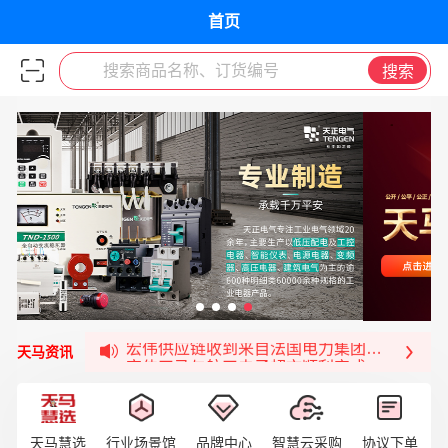
首页
搜索商品名称、订货编号
搜索
宏伟天马与网易严选达成品牌合作
宏伟供应链与第一师阿拉尔市签署战略框架合
宏伟供应链收到来自法国电力集团感谢信
宏伟天马与航天电子超市顺利完成对接！
天马资讯
宏伟天马平台喜迎战略合作伙伴——航天动力
签约喜讯 | 宏伟与中铝集团成功签约！
福清核电—WD-40产品交流会圆满结束
天马慧选
行业场景馆
品牌中心
智慧云采购
协议下单