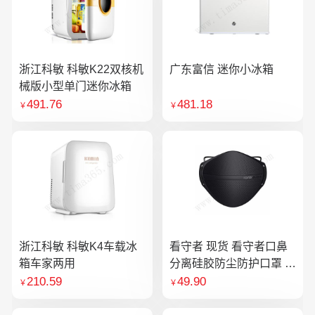
浙江科敏 科敏K22双核机
广东富信 迷你小冰箱
械版小型单门迷你冰箱
491.76
481.18
￥
￥
浙江科敏 科敏K4车载冰
看守者 现货 看守者口鼻
箱车家两用
分离硅胶防尘防护口罩 1
个口罩含10片滤芯
210.59
49.90
￥
￥