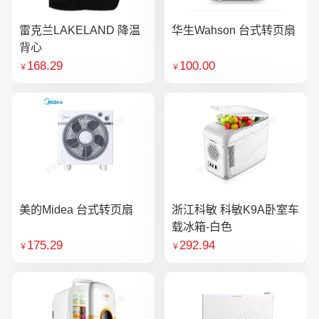
雷克兰LAKELAND 降温
华生Wahson 台式转页扇
背心
168.29
100.00
￥
￥
美的Midea 台式转页扇
浙江科敏 科敏K9A卧室车
载冰箱-白色
175.29
292.94
￥
￥