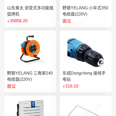
山东奥太 逆变式多功能氩
野狼YELANG 小车式350
弧焊机
电缆盘(220V)
35858.20
面议
￥
野狼YELANG 三角架240
东成Dongcheng 接线手
电缆盘(220V)
电钻
216.10
面议
￥