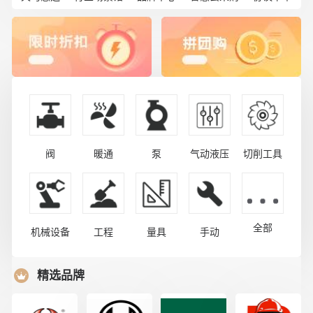
阀
暖通
泵
气动液压
切削工具
全部
机械设备
工程
量具
手动
精选品牌