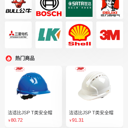
热门商品
洁适比JSP T类安全帽
洁适比JSP T类安全帽
80.72
91.31
￥
￥