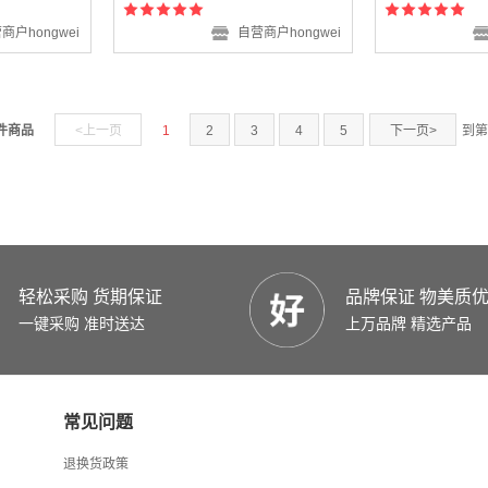
商户hongwei
自营商户hongwei
 件商品
<上一页
1
2
3
4
5
下一页>
到第
轻松采购 货期保证
品牌保证 物美质
一键采购 准时送达
上万品牌 精选产品
常见问题
退换货政策