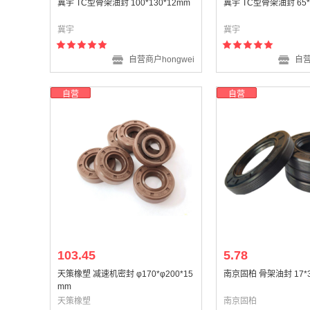
冀宇 TC型骨架油封 100*130*12mm
冀宇 TC型骨架油封 65*
冀宇
冀宇
自营商户hongwei
自营
自营
自营
103.45
5.78
天策橡塑 减速机密封 φ170*φ200*15
南京固柏 骨架油封 17*3
mm
天策橡塑
南京固柏