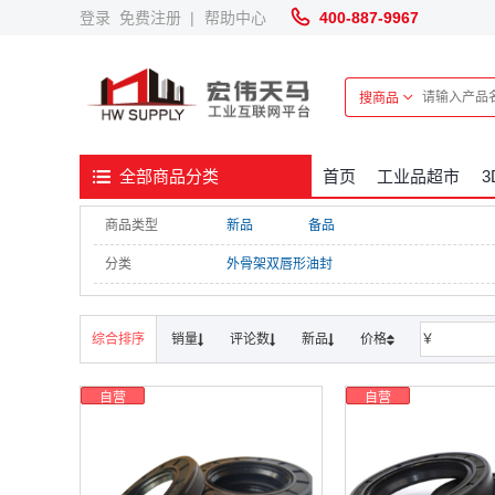
登录
免费注册
|
帮助中心
400-887-9967
搜商品
首页
工业品超市
全部商品分类
商品类型
新品
备品
分类
外骨架双唇形油封
综合排序
销量
评论数
新品
价格
￥
自营
自营