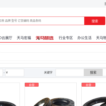
搜索
3D云展厅
天马宏福
行业专区
办公生活
天马
搜索
-
￥
关键字
自营
自营