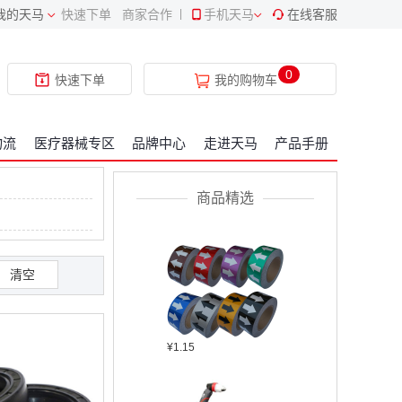
我的天马
快速下单
商家合作
|
手机天马
在线客服
¥409.34
0
快速下单
我的购物车
物流
医疗器械专区
品牌中心
走进天马
产品手册
¥2304.22
商品精选
清空
¥1.15