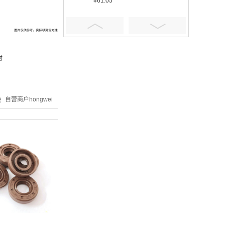
¥61.05
封
¥401.16
自营商户hongwei
¥5.92