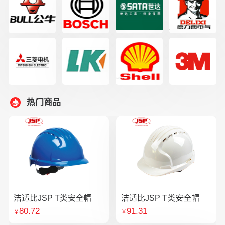
热门商品
洁适比JSP T类安全帽
洁适比JSP T类安全帽
80.72
91.31
￥
￥