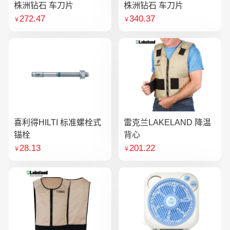
株洲钻石 车刀片
株洲钻石 车刀片
272.47
340.37
￥
￥
喜利得HILTI 标准螺栓式
雷克兰LAKELAND 降温
锚栓
背心
28.13
201.22
￥
￥