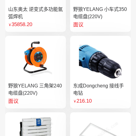
山东奥太 逆变式多功能氩
野狼YELANG 小车式350
弧焊机
电缆盘(220V)
35858.20
面议
￥
野狼YELANG 三角架240
东成Dongcheng 接线手
电缆盘(220V)
电钻
216.10
面议
￥