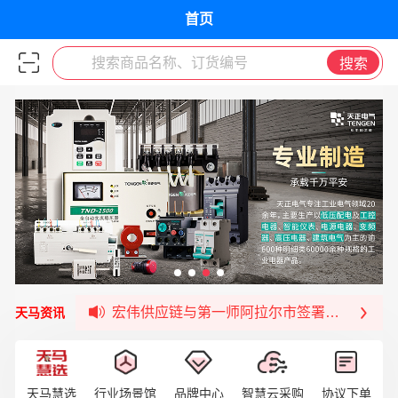
首页
搜索商品名称、订货编号
搜索
签约喜讯 | 宏伟与中铝集团成功签约！
福清核电—WD-40产品交流会圆满结束
宏伟天马与网易严选达成品牌合作
宏伟供应链与第一师阿拉尔市签署战略框架合
天马资讯
宏伟供应链收到来自法国电力集团感谢信
宏伟天马与航天电子超市顺利完成对接！
宏伟天马平台喜迎战略合作伙伴——航天动力
天马慧选
行业场景馆
品牌中心
智慧云采购
协议下单