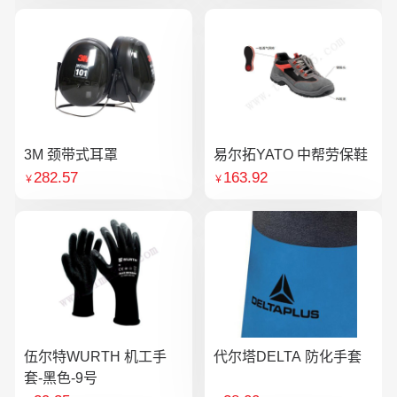
3M 颈带式耳罩
易尔拓YATO 中帮劳保鞋
282.57
163.92
￥
￥
伍尔特WURTH 机工手
代尔塔DELTA 防化手套
套-黑色-9号