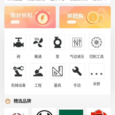
阀
暖通
泵
气动液压
切削工具
全部
机械设备
工程
量具
手动
精选品牌