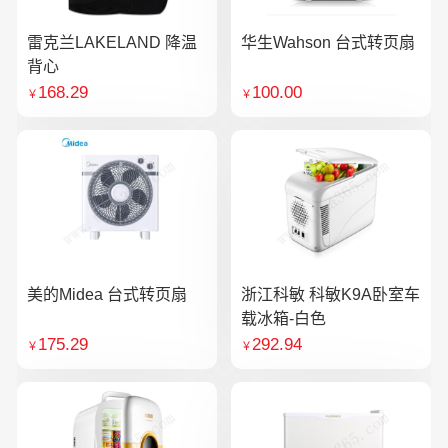
雷克兰LAKELAND 降温
华生Wahson 台式转页扇
背心
168.29
100.00
￥
￥
美的Midea 台式转页扇
浙江科敏 科敏K9A卧室车
载冰箱-白色
175.29
292.94
￥
￥