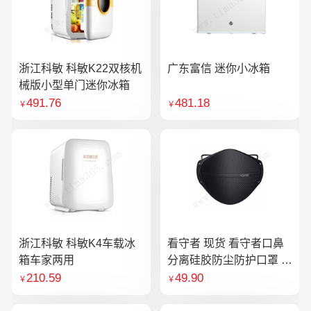
浙江科敏 科敏K22双核机
广东富信 迷你小冰箱
械版小型单门迷你冰箱
491.76
481.18
￥
￥
浙江科敏 科敏K4车载冰
看守者 现货 看守者口鼻
箱车家两用
分离硅胶防尘防护口罩 1
个口罩含10片滤芯
210.59
49.90
￥
￥