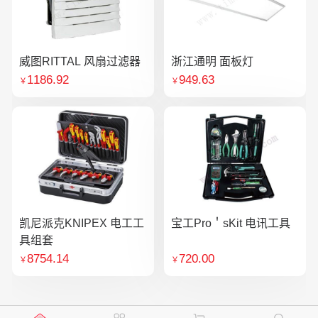
威图RITTAL 风扇过滤器
浙江通明 面板灯
1186.92
949.63
￥
￥
凯尼派克KNIPEX 电工工
宝工Pro＇sKit 电讯工具
具组套
8754.14
720.00
￥
￥