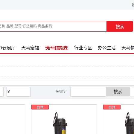
搜索
3D云展厅
天马宏福
行业专区
办公生活
天马
搜索
-
￥
关键字
自营
自营