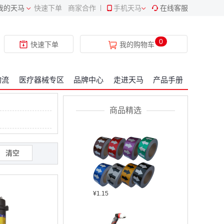
我的天马
快速下单
商家合作
|
手机天马
在线客服
¥409.34
0
快速下单
我的购物车
物流
医疗器械专区
品牌中心
走进天马
产品手册
¥2304.22
商品精选
清空
¥1.15