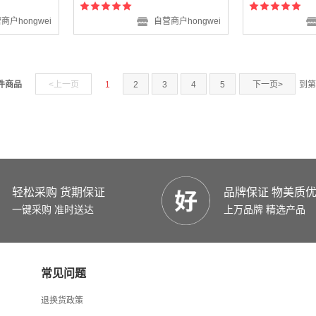
商户hongwei
自营商户hongwei
 件商品
<上一页
1
2
3
4
5
下一页>
到第
轻松采购 货期保证
品牌保证 物美质
一键采购 准时送达
上万品牌 精选产品
常见问题
退换货政策