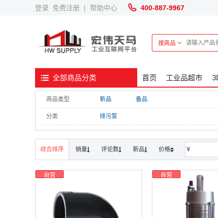
登录
免费注册
|
帮助中心
400-887-9967
搜商品
首页
工业品超市
全部商品分类
商品类型
新品
备品
分类
排污泵
综合排序
销量
评论数
新品
价格
￥
自营
自营