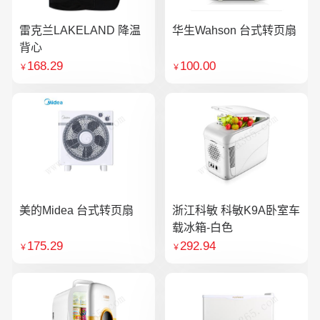
雷克兰LAKELAND 降温
华生Wahson 台式转页扇
背心
168.29
100.00
￥
￥
美的Midea 台式转页扇
浙江科敏 科敏K9A卧室车
载冰箱-白色
175.29
292.94
￥
￥