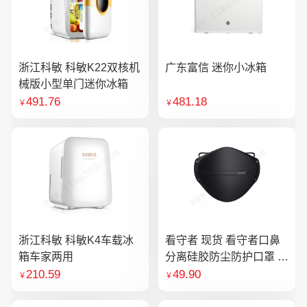
浙江科敏 科敏K22双核机
广东富信 迷你小冰箱
械版小型单门迷你冰箱
491.76
481.18
￥
￥
浙江科敏 科敏K4车载冰
看守者 现货 看守者口鼻
箱车家两用
分离硅胶防尘防护口罩 1
个口罩含10片滤芯
210.59
49.90
￥
￥