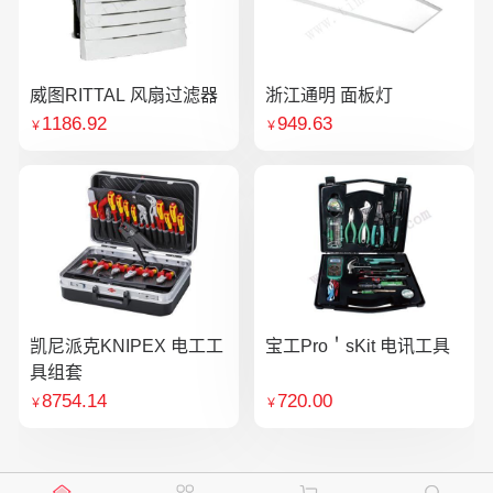
威图RITTAL 风扇过滤器
浙江通明 面板灯
1186.92
949.63
￥
￥
凯尼派克KNIPEX 电工工
宝工Pro＇sKit 电讯工具
具组套
8754.14
720.00
￥
￥