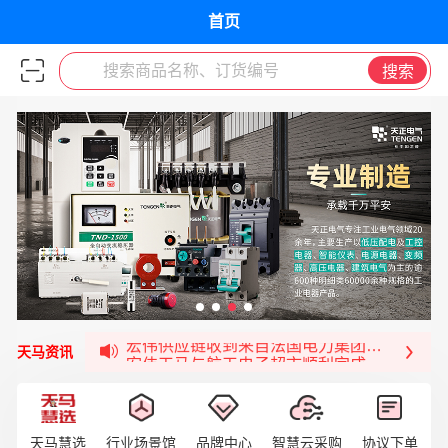
首页
搜索商品名称、订货编号
搜索
宏伟天马与网易严选达成品牌合作
宏伟供应链与第一师阿拉尔市签署战略框架合
宏伟供应链收到来自法国电力集团感谢信
宏伟天马与航天电子超市顺利完成对接！
天马资讯
宏伟天马平台喜迎战略合作伙伴——航天动力
签约喜讯 | 宏伟与中铝集团成功签约！
福清核电—WD-40产品交流会圆满结束
天马慧选
行业场景馆
品牌中心
智慧云采购
协议下单