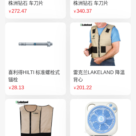
株洲钻石 车刀片
株洲钻石 车刀片
272.47
340.37
￥
￥
喜利得HILTI 标准螺栓式
雷克兰LAKELAND 降温
锚栓
背心
28.13
201.22
￥
￥