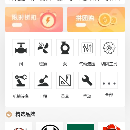
阀
暖通
泵
气动液压
切削工具
全部
机械设备
工程
量具
手动
精选品牌