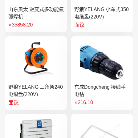
山东奥太 逆变式多功能氩
野狼YELANG 小车式350
弧焊机
电缆盘(220V)
35858.20
面议
￥
野狼YELANG 三角架240
东成Dongcheng 接线手
电缆盘(220V)
电钻
216.10
面议
￥