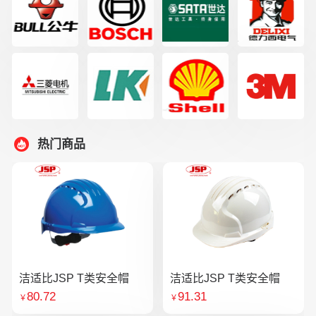
热门商品
洁适比JSP T类安全帽
洁适比JSP T类安全帽
80.72
91.31
￥
￥