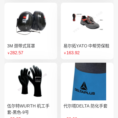
3M 颈带式耳罩
易尔拓YATO 中帮劳保鞋
282.57
163.92
￥
￥
伍尔特WURTH 机工手
代尔塔DELTA 防化手套
套-黑色-9号