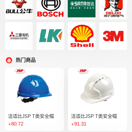
热门商品
洁适比JSP T类安全帽
洁适比JSP T类安全帽
80.72
91.31
￥
￥