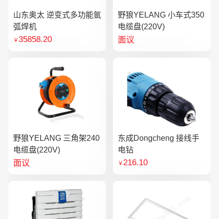
山东奥太 逆变式多功能氩
野狼YELANG 小车式350
弧焊机
电缆盘(220V)
35858.20
面议
￥
野狼YELANG 三角架240
东成Dongcheng 接线手
电缆盘(220V)
电钻
216.10
面议
￥