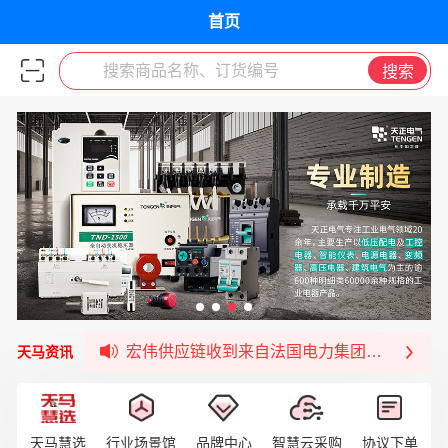
首页
搜索商品名称、订货编号
搜索
宏伟天马与网易严选达成品牌合作
宏伟供应链与第一师阿拉尔市签署战略框架合
宏伟供应链收到来自法国电力集团感谢信
天马资讯
宏伟天马与航天电子超市顺利完成对接！
宏伟天马平台喜迎战略合作伙伴——航天动力
签约喜讯 | 宏伟与中铝集团成功签约！
福清核电—WD-40产品交流会圆满结束
天马慧选
行业场景馆
品牌中心
智慧云采购
协议下单