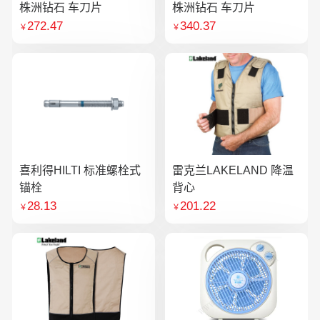
株洲钻石 车刀片
株洲钻石 车刀片
272.47
340.37
￥
￥
喜利得HILTI 标准螺栓式
雷克兰LAKELAND 降温
锚栓
背心
28.13
201.22
￥
￥