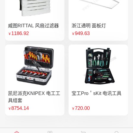
威图RITTAL 风扇过滤器
浙江通明 面板灯
1186.92
949.63
￥
￥
凯尼派克KNIPEX 电工工
宝工Pro＇sKit 电讯工具
具组套
8754.14
720.00
￥
￥