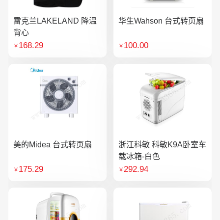
雷克兰LAKELAND 降温
华生Wahson 台式转页扇
背心
168.29
100.00
￥
￥
美的Midea 台式转页扇
浙江科敏 科敏K9A卧室车
载冰箱-白色
175.29
292.94
￥
￥