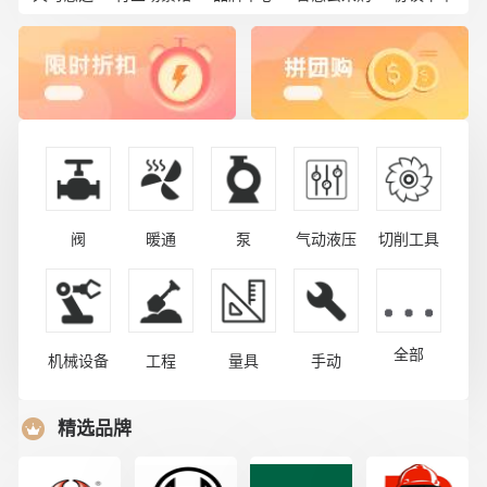
阀
暖通
泵
气动液压
切削工具
全部
机械设备
工程
量具
手动
精选品牌