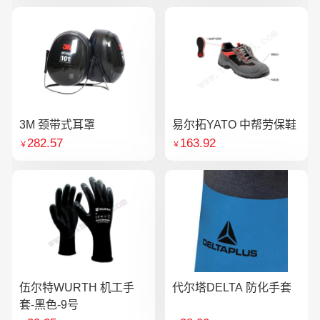
3M 颈带式耳罩
易尔拓YATO 中帮劳保鞋
282.57
163.92
￥
￥
伍尔特WURTH 机工手
代尔塔DELTA 防化手套
套-黑色-9号