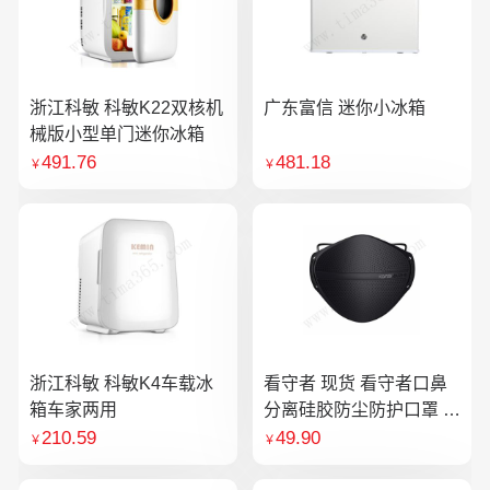
浙江科敏 科敏K22双核机
广东富信 迷你小冰箱
械版小型单门迷你冰箱
491.76
481.18
￥
￥
浙江科敏 科敏K4车载冰
看守者 现货 看守者口鼻
箱车家两用
分离硅胶防尘防护口罩 1
个口罩含10片滤芯
210.59
49.90
￥
￥