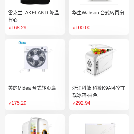
雷克兰LAKELAND 降温
华生Wahson 台式转页扇
背心
168.29
100.00
￥
￥
美的Midea 台式转页扇
浙江科敏 科敏K9A卧室车
载冰箱-白色
175.29
292.94
￥
￥