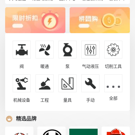
阀
暖通
泵
气动液压
切削工具
全部
机械设备
工程
量具
手动
精选品牌