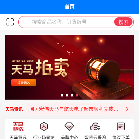
首页
搜索商品名称、订货编号
搜索
宏伟供应链与第一师阿拉尔市签署战略框架合
宏伟供应链收到来自法国电力集团感谢信
宏伟天马与航天电子超市顺利完成对接！
宏伟天马平台喜迎战略合作伙伴——航天动力
天马资讯
签约喜讯 | 宏伟与中铝集团成功签约！
福清核电—WD-40产品交流会圆满结束
宏伟天马与网易严选达成品牌合作
天马慧选
行业场景馆
品牌中心
智慧云采购
协议下单