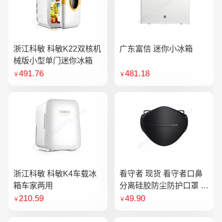
浙江科敏 科敏K22双核机
广东富信 迷你小冰箱
械版小型单门迷你冰箱
491.76
481.18
￥
￥
浙江科敏 科敏K4车载冰
看守者 现货 看守者口鼻
箱车家两用
分离硅胶防尘防护口罩 1
个口罩含10片滤芯
210.59
49.90
￥
￥