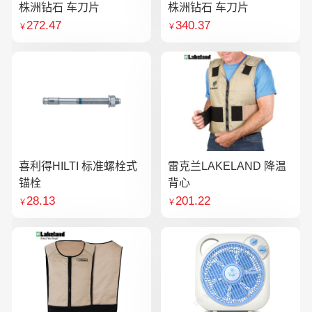
株洲钻石 车刀片
株洲钻石 车刀片
272.47
340.37
￥
￥
喜利得HILTI 标准螺栓式
雷克兰LAKELAND 降温
锚栓
背心
28.13
201.22
￥
￥