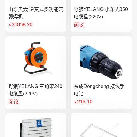
山东奥太 逆变式多功能氩
野狼YELANG 小车式350
弧焊机
电缆盘(220V)
35858.20
面议
￥
野狼YELANG 三角架240
东成Dongcheng 接线手
电缆盘(220V)
电钻
216.10
面议
￥