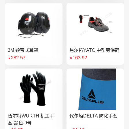
3M 颈带式耳罩
易尔拓YATO 中帮劳保鞋
282.57
163.92
￥
￥
伍尔特WURTH 机工手
代尔塔DELTA 防化手套
套-黑色-9号