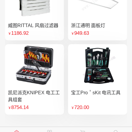
威图RITTAL 风扇过滤器
浙江通明 面板灯
1186.92
949.63
￥
￥
凯尼派克KNIPEX 电工工
宝工Pro＇sKit 电讯工具
具组套
8754.14
720.00
￥
￥