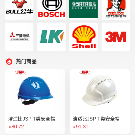
热门商品
洁适比JSP T类安全帽
洁适比JSP T类安全帽
80.72
91.31
￥
￥