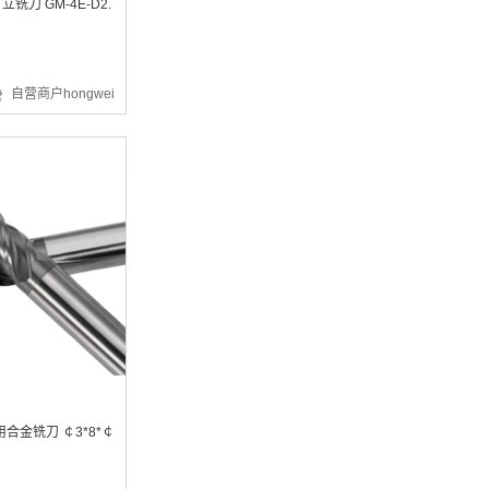
立铣刀 GM-4E-D2.
自营商户hongwei
¥1494.72
¥14.87
合金铣刀 ￠3*8*￠