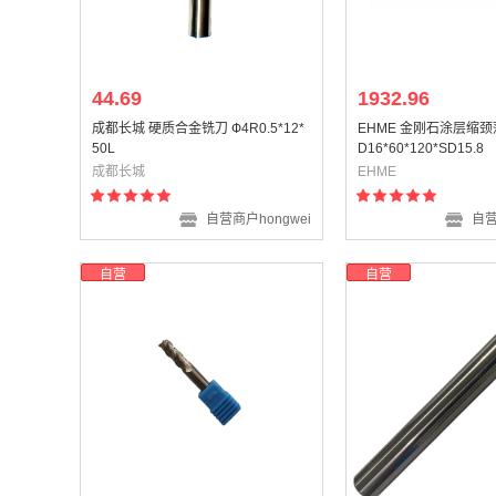
44.69
1932.96
成都长城 硬质合金铣刀 Ф4R0.5*12*
EHME 金刚石涂层缩颈菠
50L
D16*60*120*SD15.8
成都长城
EHME
自营商户hongwei
自营
自营
自营