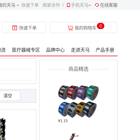
我的天马
快速下单
商家合作
|
手机天马
在线客服
¥409.34
0
快速下单
我的购物车
物流
医疗器械专区
品牌中心
走进天马
产品手册
¥2304.22
商品精选
清空
¥1.15