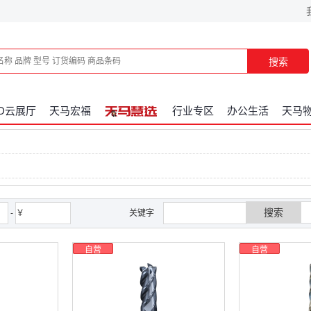
搜索
3D云展厅
天马宏福
行业专区
办公生活
天马
搜索
-
￥
关键字
自营
自营