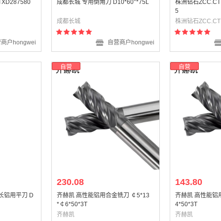
D287580
成都长城 专用倒角刀 D10*60°*75L
株洲钻石ZCC.CT 
5
成都长城
株洲钻石ZCC.CT
商户hongwei
自营商户hongwei
自营
自营
230.08
143.80
加长铝用平刀 D
齐赫凯 高性能铝用合金铣刀 ￠5*13
齐赫凯 高性能铝用
*￠6*50*3T
4*50*3T
齐赫凯
齐赫凯