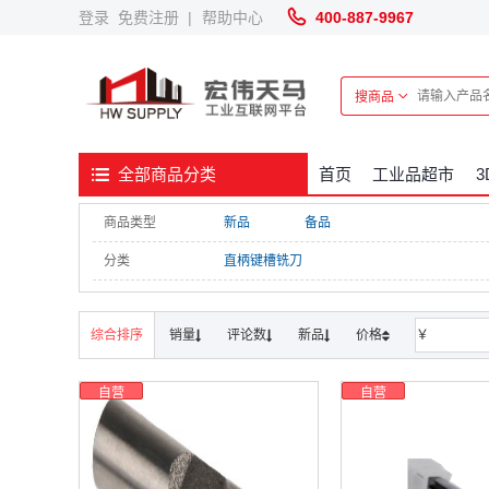
登录
免费注册
|
帮助中心
400-887-9967
搜商品
首页
工业品超市
全部商品分类
商品类型
新品
备品
分类
直柄键槽铣刀
综合排序
销量
评论数
新品
价格
￥
自营
自营