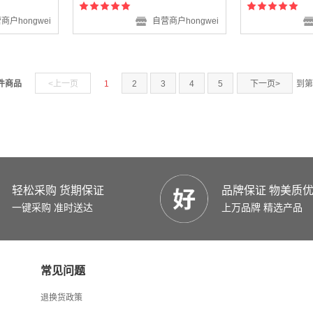
商户hongwei
自营商户hongwei
 件商品
<上一页
1
2
3
4
5
下一页>
到第
轻松采购 货期保证
品牌保证 物美质
一键采购 准时送达
上万品牌 精选产品
常见问题
退换货政策