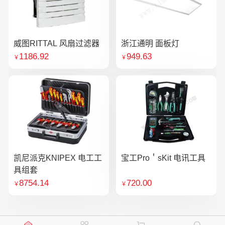
威图RITTAL 风扇过滤器
浙江通明 面板灯
1186.92
949.63
￥
￥
凯尼派克KNIPEX 电工工
宝工Pro＇sKit 电讯工具
具组套
8754.14
720.00
￥
￥