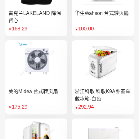
雷克兰LAKELAND 降温
华生Wahson 台式转页扇
背心
168.29
100.00
￥
￥
美的Midea 台式转页扇
浙江科敏 科敏K9A卧室车
载冰箱-白色
175.29
292.94
￥
￥