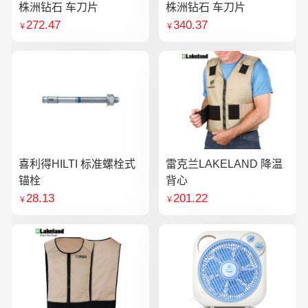
株洲钻石 车刀片
株洲钻石 车刀片
272.47
340.37
￥
￥
喜利得HILTI 标准螺栓式
雷克兰LAKELAND 降温
锚栓
背心
28.13
201.22
￥
￥