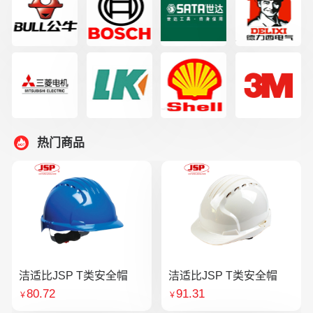
热门商品
洁适比JSP T类安全帽
洁适比JSP T类安全帽
80.72
91.31
￥
￥