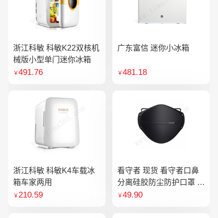
浙江科敏 科敏K22双核机
广东富信 迷你小冰箱
械版小型单门迷你冰箱
491.76
481.18
￥
￥
浙江科敏 科敏K4车载冰
看守者 现货 看守者口鼻
箱车家两用
分离硅胶防尘防护口罩 1
个口罩含10片滤芯
210.59
49.90
￥
￥