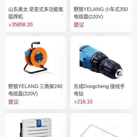
山东奥太 逆变式多功能氩
野狼YELANG 小车式350
弧焊机
电缆盘(220V)
35858.20
面议
￥
野狼YELANG 三角架240
东成Dongcheng 接线手
电缆盘(220V)
电钻
216.10
面议
￥