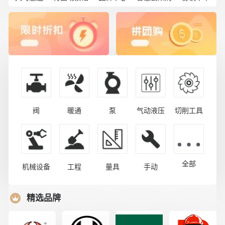
阀
暖通
泵
气动液压
切削工具
全部
机械设备
工程
量具
手动
精选品牌