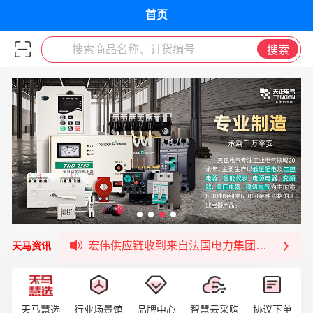
首页
搜索商品名称、订货编号
搜索
福清核电—WD-40产品交流会圆满结束
宏伟天马与网易严选达成品牌合作
宏伟供应链与第一师阿拉尔市签署战略框架合
宏伟供应链收到来自法国电力集团感谢信
天马资讯
宏伟天马与航天电子超市顺利完成对接！
宏伟天马平台喜迎战略合作伙伴——航天动力
签约喜讯 | 宏伟与中铝集团成功签约！
天马慧选
行业场景馆
品牌中心
智慧云采购
协议下单