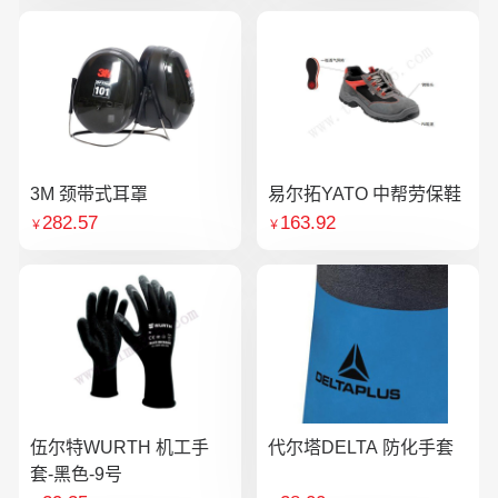
3M 颈带式耳罩
易尔拓YATO 中帮劳保鞋
282.57
163.92
￥
￥
伍尔特WURTH 机工手
代尔塔DELTA 防化手套
套-黑色-9号