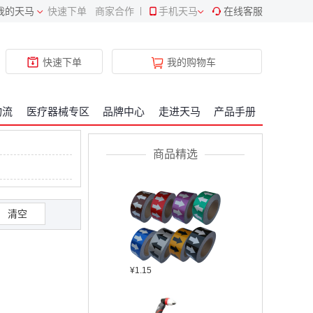
我的天马
快速下单
商家合作
|
手机天马
在线客服
¥409.34
快速下单
我的购物车
物流
医疗器械专区
品牌中心
走进天马
产品手册
¥2304.22
商品精选
清空
¥1.15