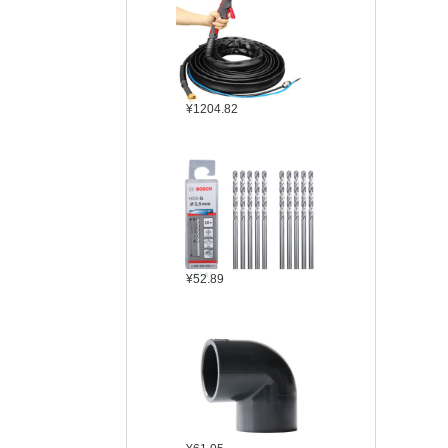
¥1204.82
¥52.89