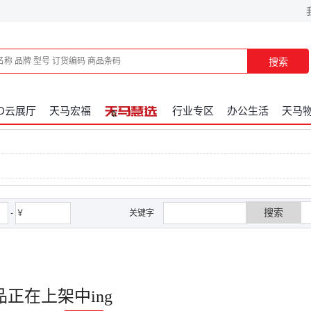
搜索
3D云展厅
天马宏福
行业专区
办公生活
天马
搜索
-
￥
关键字
品正在上架中ing