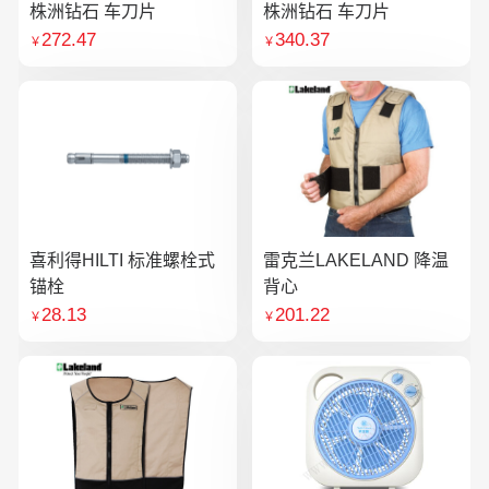
株洲钻石 车刀片
株洲钻石 车刀片
272.47
340.37
￥
￥
喜利得HILTI 标准螺栓式
雷克兰LAKELAND 降温
锚栓
背心
28.13
201.22
￥
￥