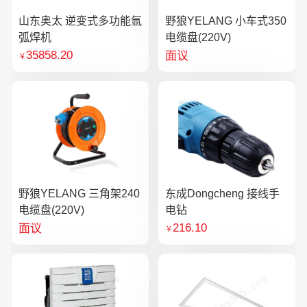
山东奥太 逆变式多功能氩
野狼YELANG 小车式350
弧焊机
电缆盘(220V)
35858.20
面议
￥
野狼YELANG 三角架240
东成Dongcheng 接线手
电缆盘(220V)
电钻
216.10
面议
￥