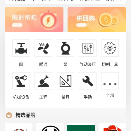
阀
暖通
泵
气动液压
切削工具
全部
机械设备
工程
量具
手动
精选品牌