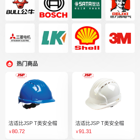
热门商品
洁适比JSP T类安全帽
洁适比JSP T类安全帽
80.72
91.31
￥
￥