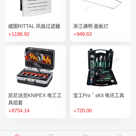
威图RITTAL 风扇过滤器
浙江通明 面板灯
1186.92
949.63
￥
￥
凯尼派克KNIPEX 电工工
宝工Pro＇sKit 电讯工具
具组套
8754.14
720.00
￥
￥