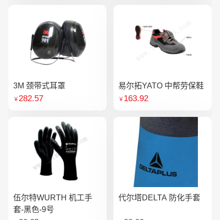
3M 颈带式耳罩
易尔拓YATO 中帮劳保鞋
282.57
163.92
￥
￥
伍尔特WURTH 机工手
代尔塔DELTA 防化手套
套-黑色-9号