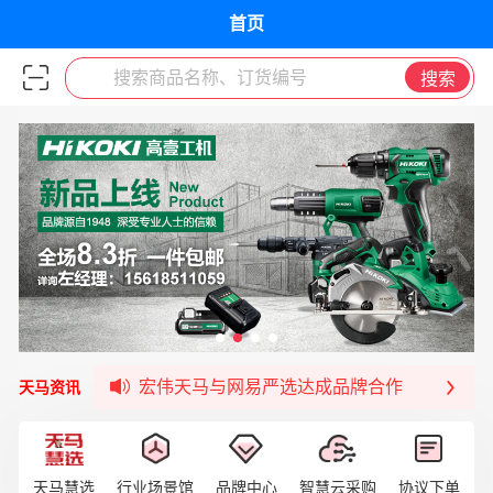
首页
搜索商品名称、订货编号
搜索
签约喜讯 | 宏伟与中铝集团成功签约！
福清核电—WD-40产品交流会圆满结束
宏伟天马与网易严选达成品牌合作
天马资讯
宏伟供应链与第一师阿拉尔市签署战略框架合
宏伟供应链收到来自法国电力集团感谢信
宏伟天马与航天电子超市顺利完成对接！
宏伟天马平台喜迎战略合作伙伴——航天动力
天马慧选
行业场景馆
品牌中心
智慧云采购
协议下单