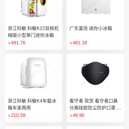
浙江科敏 科敏K22双核机
广东富信 迷你小冰箱
械版小型单门迷你冰箱
491.76
481.18
￥
￥
浙江科敏 科敏K4车载冰
看守者 现货 看守者口鼻
箱车家两用
分离硅胶防尘防护口罩 1
个口罩含10片滤芯
210.59
49.90
￥
￥