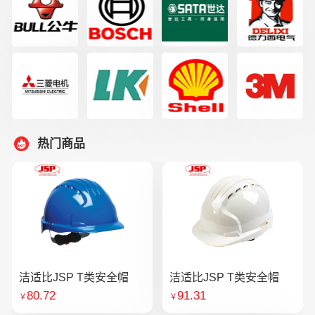
热门商品
洁适比JSP T类安全帽
洁适比JSP T类安全帽
80.72
91.31
￥
￥