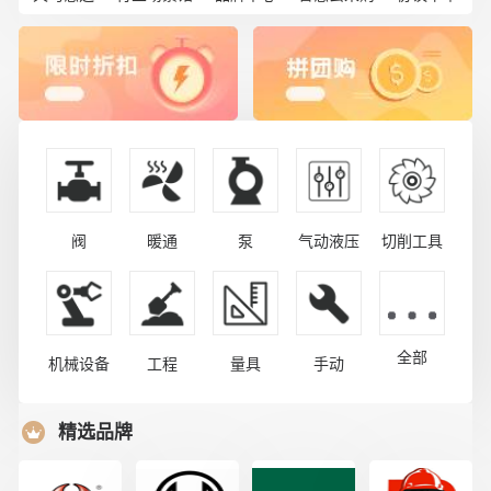
阀
暖通
泵
气动液压
切削工具
全部
机械设备
工程
量具
手动
精选品牌