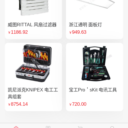
威图RITTAL 风扇过滤器
浙江通明 面板灯
1186.92
949.63
￥
￥
凯尼派克KNIPEX 电工工
宝工Pro＇sKit 电讯工具
具组套
8754.14
720.00
￥
￥