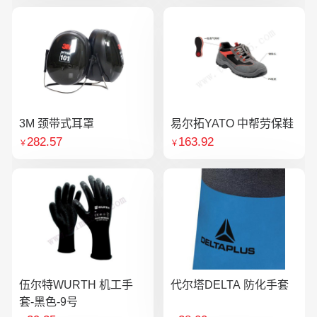
3M 颈带式耳罩
易尔拓YATO 中帮劳保鞋
282.57
163.92
￥
￥
伍尔特WURTH 机工手
代尔塔DELTA 防化手套
套-黑色-9号