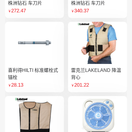
株洲钻石 车刀片
株洲钻石 车刀片
272.47
340.37
￥
￥
喜利得HILTI 标准螺栓式
雷克兰LAKELAND 降温
锚栓
背心
28.13
201.22
￥
￥