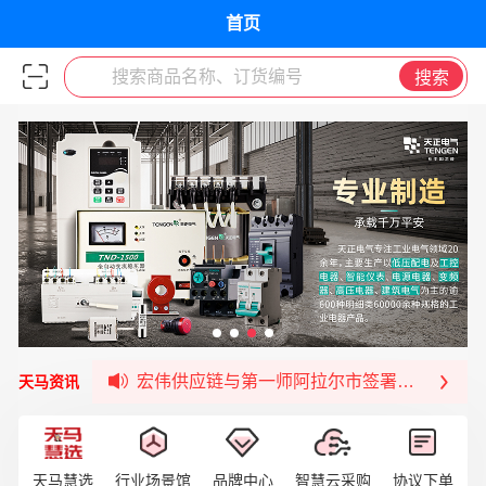
首页
搜索商品名称、订货编号
搜索
福清核电—WD-40产品交流会圆满结束
宏伟天马与网易严选达成品牌合作
宏伟供应链与第一师阿拉尔市签署战略框架合
天马资讯
宏伟供应链收到来自法国电力集团感谢信
宏伟天马与航天电子超市顺利完成对接！
宏伟天马平台喜迎战略合作伙伴——航天动力
签约喜讯 | 宏伟与中铝集团成功签约！
天马慧选
行业场景馆
品牌中心
智慧云采购
协议下单