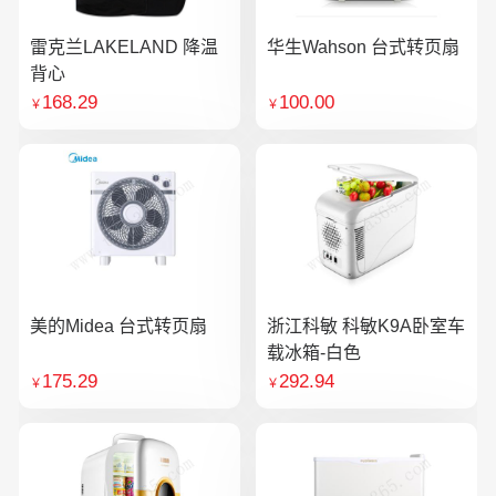
雷克兰LAKELAND 降温
华生Wahson 台式转页扇
背心
168.29
100.00
￥
￥
美的Midea 台式转页扇
浙江科敏 科敏K9A卧室车
载冰箱-白色
175.29
292.94
￥
￥