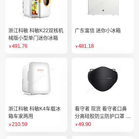
浙江科敏 科敏K22双核机
广东富信 迷你小冰箱
械版小型单门迷你冰箱
491.76
481.18
￥
￥
浙江科敏 科敏K4车载冰
看守者 现货 看守者口鼻
箱车家两用
分离硅胶防尘防护口罩 1
个口罩含10片滤芯
210.59
49.90
￥
￥