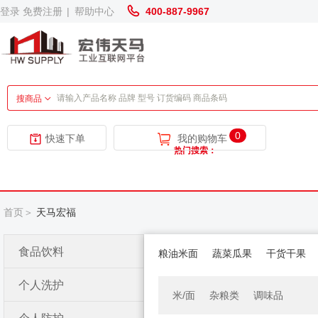
登录
免费注册
|
帮助中心
400-887-9967
搜商品
0
快速下单
我的购物车
热门搜索：
首页＞
天马宏福
食品饮料
粮油米面
蔬菜瓜果
干货干果
个人洗护
米/面
杂粮类
调味品