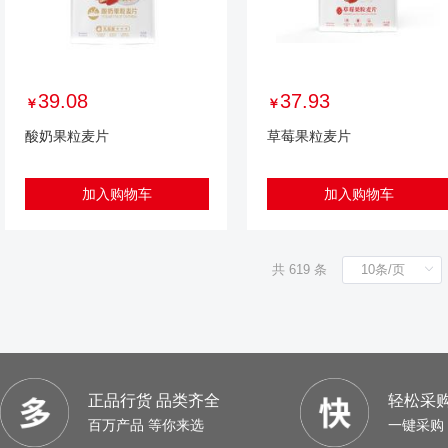
39.08
37.93
￥
￥
酸奶果粒麦片
草莓果粒麦片
加入购物车
加入购物车
共 619 条
正品行货 品类齐全
轻松采购
百万产品 等你来选
一键采购