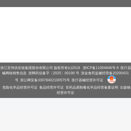
浙江宏伟供应链集团股份有限公司 版权所有(c)2018
浙ICP备11004946号-9
医疗器
械网络销售信息
浙网药信备字〔2025〕00190 号
浙金食药监械经营备20200431
号
浙公网安备33078402100575号
医疗器械经营许可证
危险化学品经营许可证
食品经营许可证
非药品易制毒化学品经营备案证明
出版物
经营许可证