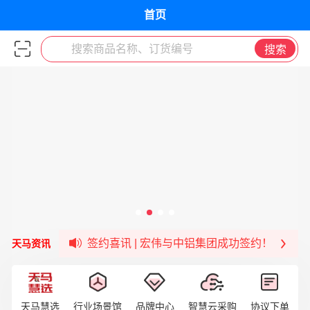
首页
搜索商品名称、订货编号
搜索
宏伟供应链收到来自法国电力集团感谢信
宏伟天马与航天电子超市顺利完成对接！
宏伟天马平台喜迎战略合作伙伴——航天动力
签约喜讯 | 宏伟与中铝集团成功签约！
天马资讯
福清核电—WD-40产品交流会圆满结束
宏伟天马与网易严选达成品牌合作
宏伟供应链与第一师阿拉尔市签署战略框架合
天马慧选
行业场景馆
品牌中心
智慧云采购
协议下单