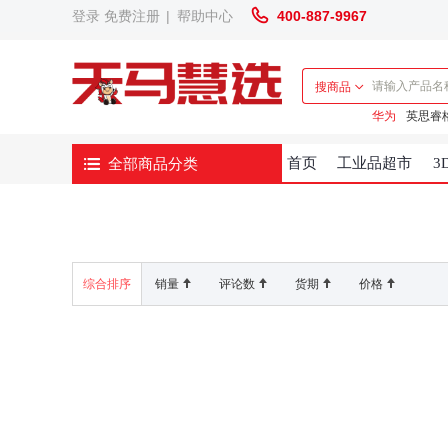
登录
免费注册
|
帮助中心
400-887-9967
搜商品
华为
英思睿
全部商品分类
首页
工业品超市
3
综合排序
销量
评论数
货期
价格