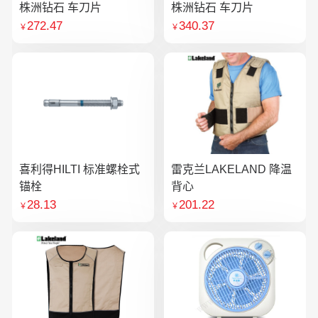
株洲钻石 车刀片
株洲钻石 车刀片
272.47
340.37
￥
￥
喜利得HILTI 标准螺栓式
雷克兰LAKELAND 降温
锚栓
背心
28.13
201.22
￥
￥