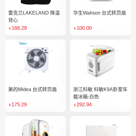
雷克兰LAKELAND 降温
华生Wahson 台式转页扇
背心
168.29
100.00
￥
￥
美的Midea 台式转页扇
浙江科敏 科敏K9A卧室车
载冰箱-白色
175.29
292.94
￥
￥