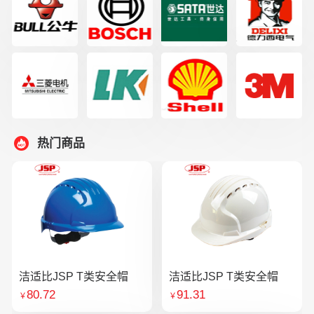
热门商品
洁适比JSP T类安全帽
洁适比JSP T类安全帽
80.72
91.31
￥
￥