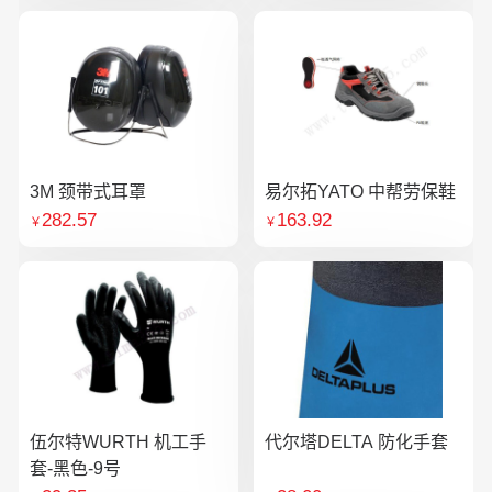
3M 颈带式耳罩
易尔拓YATO 中帮劳保鞋
282.57
163.92
￥
￥
伍尔特WURTH 机工手
代尔塔DELTA 防化手套
套-黑色-9号