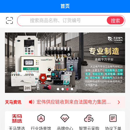
首页
搜索商品名称、订货编号
搜索
福清核电—WD-40产品交流会圆满结束
宏伟天马与网易严选达成品牌合作
宏伟供应链与第一师阿拉尔市签署战略框架合
宏伟供应链收到来自法国电力集团感谢信
天马资讯
宏伟天马与航天电子超市顺利完成对接！
宏伟天马平台喜迎战略合作伙伴——航天动力
签约喜讯 | 宏伟与中铝集团成功签约！
天马慧选
行业场景馆
品牌中心
智慧云采购
协议下单