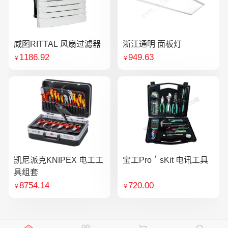
威图RITTAL 风扇过滤器
浙江通明 面板灯
1186.92
949.63
￥
￥
凯尼派克KNIPEX 电工工
宝工Pro＇sKit 电讯工具
具组套
8754.14
720.00
￥
￥