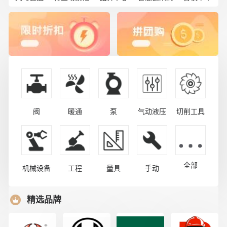
阀
暖通
泵
气动液压
切削工具
全部
机械设备
工程
量具
手动
精选品牌