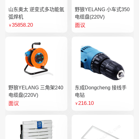
山东奥太 逆变式多功能氩
野狼YELANG 小车式350
弧焊机
电缆盘(220V)
35858.20
面议
￥
野狼YELANG 三角架240
东成Dongcheng 接线手
电缆盘(220V)
电钻
216.10
面议
￥