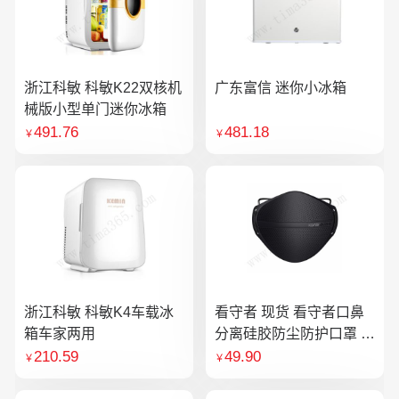
浙江科敏 科敏K22双核机
广东富信 迷你小冰箱
械版小型单门迷你冰箱
491.76
481.18
￥
￥
浙江科敏 科敏K4车载冰
看守者 现货 看守者口鼻
箱车家两用
分离硅胶防尘防护口罩 1
个口罩含10片滤芯
210.59
49.90
￥
￥