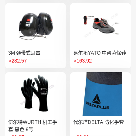
3M 颈带式耳罩
易尔拓YATO 中帮劳保鞋
282.57
163.92
￥
￥
伍尔特WURTH 机工手
代尔塔DELTA 防化手套
套-黑色-9号