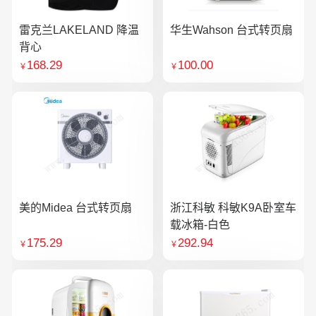
雷克兰LAKELAND 降温
华生Wahson 台式转页扇
背心
168.29
100.00
￥
￥
美的Midea 台式转页扇
浙江科敏 科敏K9A卧室车
载冰箱-白色
175.29
292.94
￥
￥