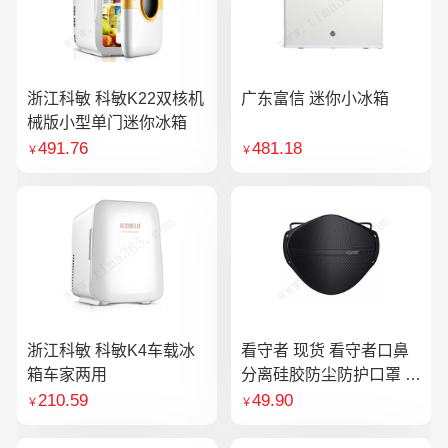
浙江科敏 科敏K22双核机
广东富信 迷你小冰箱
械版小型单门迷你冰箱
491.76
481.18
￥
￥
浙江科敏 科敏K4车载冰
看守者 现货 看守者口鼻
箱车家两用
分离硅胶防尘防护口罩 1
个口罩含10片滤芯
210.59
49.90
￥
￥