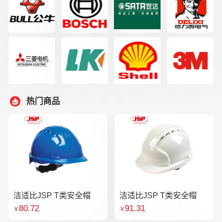
热门商品
洁适比JSP T类安全帽
洁适比JSP T类安全帽
80.72
91.31
￥
￥