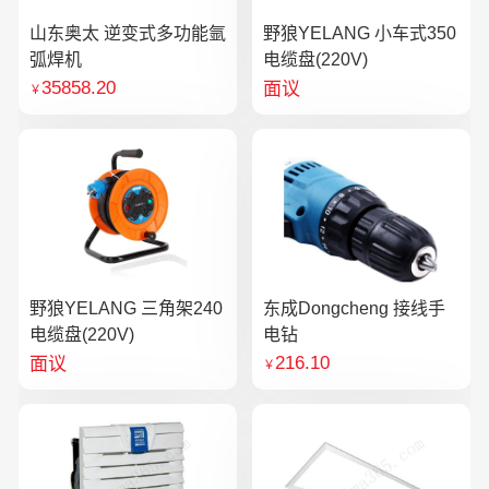
山东奥太 逆变式多功能氩
野狼YELANG 小车式350
弧焊机
电缆盘(220V)
35858.20
面议
￥
野狼YELANG 三角架240
东成Dongcheng 接线手
电缆盘(220V)
电钻
216.10
面议
￥