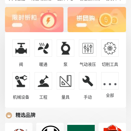
阀
暖通
泵
气动液压
切削工具
全部
机械设备
工程
量具
手动
精选品牌