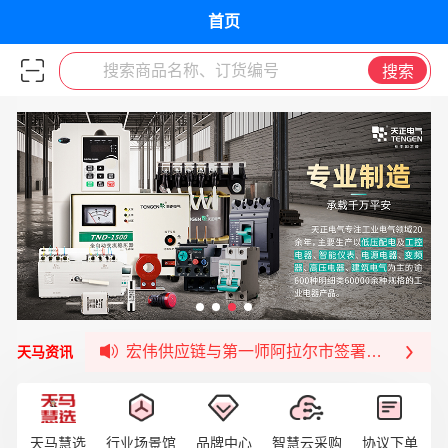
首页
搜索商品名称、订货编号
搜索
福清核电—WD-40产品交流会圆满结束
宏伟天马与网易严选达成品牌合作
宏伟供应链与第一师阿拉尔市签署战略框架合
宏伟供应链收到来自法国电力集团感谢信
天马资讯
宏伟天马与航天电子超市顺利完成对接！
宏伟天马平台喜迎战略合作伙伴——航天动力
签约喜讯 | 宏伟与中铝集团成功签约！
天马慧选
行业场景馆
品牌中心
智慧云采购
协议下单