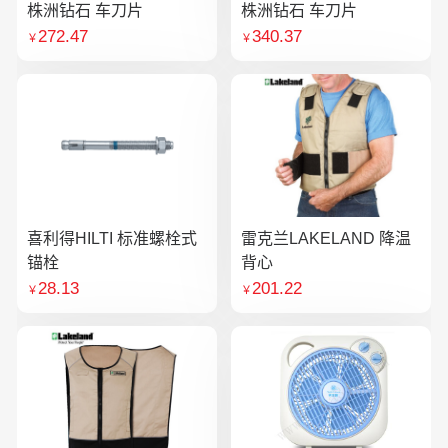
株洲钻石 车刀片
株洲钻石 车刀片
272.47
340.37
￥
￥
喜利得HILTI 标准螺栓式
雷克兰LAKELAND 降温
锚栓
背心
28.13
201.22
￥
￥