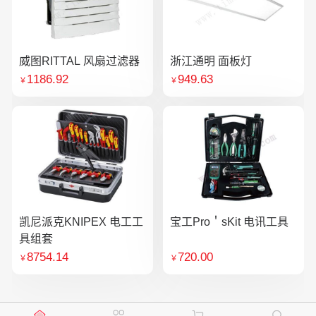
威图RITTAL 风扇过滤器
浙江通明 面板灯
1186.92
949.63
￥
￥
凯尼派克KNIPEX 电工工
宝工Pro＇sKit 电讯工具
具组套
8754.14
720.00
￥
￥