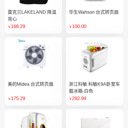
雷克兰LAKELAND 降温
华生Wahson 台式转页扇
背心
168.29
100.00
￥
￥
美的Midea 台式转页扇
浙江科敏 科敏K9A卧室车
载冰箱-白色
175.29
292.94
￥
￥