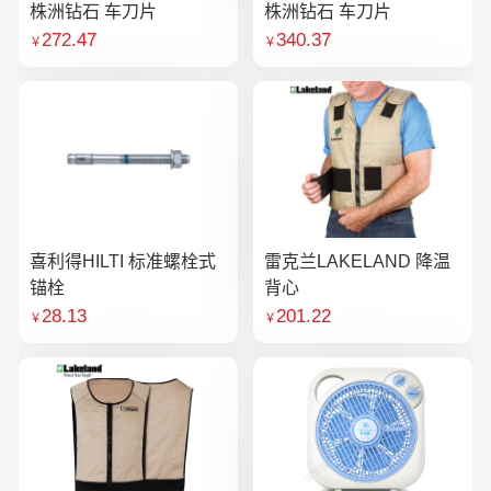
株洲钻石 车刀片
株洲钻石 车刀片
272.47
340.37
￥
￥
喜利得HILTI 标准螺栓式
雷克兰LAKELAND 降温
锚栓
背心
28.13
201.22
￥
￥