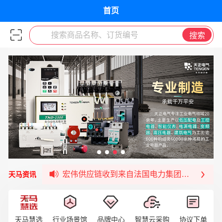
首页
搜索商品名称、订货编号
搜索
福清核电—WD-40产品交流会圆满结束
宏伟天马与网易严选达成品牌合作
宏伟供应链与第一师阿拉尔市签署战略框架合
宏伟供应链收到来自法国电力集团感谢信
天马资讯
宏伟天马与航天电子超市顺利完成对接！
宏伟天马平台喜迎战略合作伙伴——航天动力
签约喜讯 | 宏伟与中铝集团成功签约！
天马慧选
行业场景馆
品牌中心
智慧云采购
协议下单