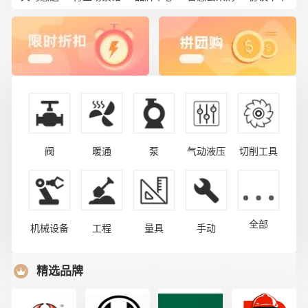
阀
暖通
泵
气动液压
切削工具
全部
机械设备
工程
量具
手动
精选品牌