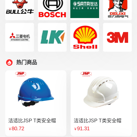
热门商品
洁适比JSP T类安全帽
洁适比JSP T类安全帽
80.72
91.31
￥
￥