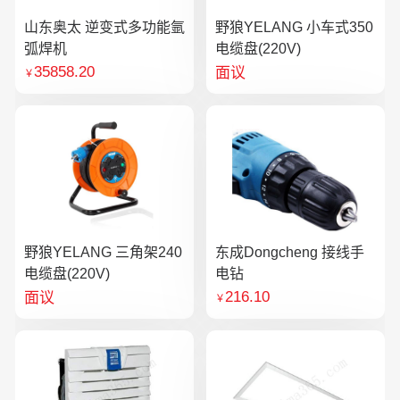
山东奥太 逆变式多功能氩
野狼YELANG 小车式350
弧焊机
电缆盘(220V)
35858.20
面议
￥
野狼YELANG 三角架240
东成Dongcheng 接线手
电缆盘(220V)
电钻
216.10
面议
￥