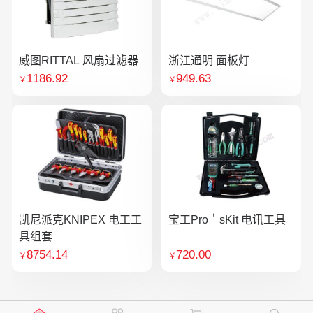
威图RITTAL 风扇过滤器
浙江通明 面板灯
1186.92
949.63
￥
￥
凯尼派克KNIPEX 电工工
宝工Pro＇sKit 电讯工具
具组套
8754.14
720.00
￥
￥