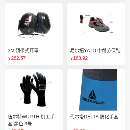
3M 颈带式耳罩
易尔拓YATO 中帮劳保鞋
282.57
163.92
￥
￥
伍尔特WURTH 机工手
代尔塔DELTA 防化手套
套-黑色-9号