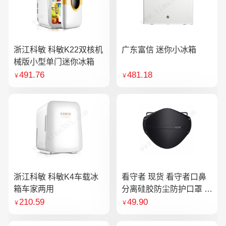
浙江科敏 科敏K22双核机
广东富信 迷你小冰箱
械版小型单门迷你冰箱
491.76
481.18
￥
￥
浙江科敏 科敏K4车载冰
看守者 现货 看守者口鼻
箱车家两用
分离硅胶防尘防护口罩 1
个口罩含10片滤芯
210.59
49.90
￥
￥