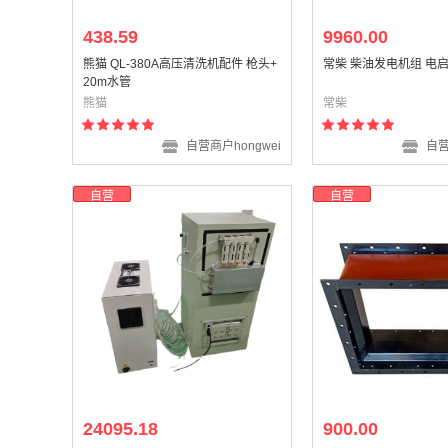
438.59
9960.00
熊猫 QL-380A高压清洗机配件 枪头+
常柴 柴油发电机组 电启
20m水管
熊猫
常柴
自营商户hongwei
自营
自营
自营
24095.18
900.00