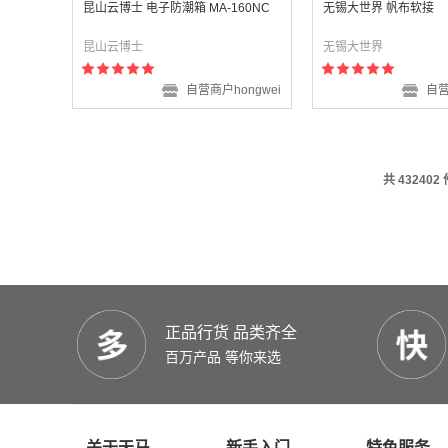
昆山云博士 电子防潮箱 MA-160NC
无锡大世界 帆布软接
昆山云博士
无锡大世界
自营商户hongwei
自营
共 432402
正品行货 品类齐全
百万产品 等你来选
关于天马
新手入门
特色服务