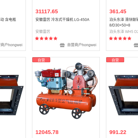
31117.65
361.45
动 含电瓶
安徽雷厉 冷冻式干燥机 LG-450A
泊头东泽 滑块联轴器
8/D30×50×8
安徽雷厉
商户hongwei
自营商户hongwei
自营
自营
12045.78
991.22