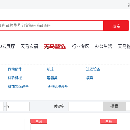
搜索
3D云展厅
天马宏福
行业专区
办公生活
天马
传动部件
机床
过滤设备
试验机械
容器类
模具
机加冶炼设备
其他机械设备
搜索
-
￥
关键字
自营
自营