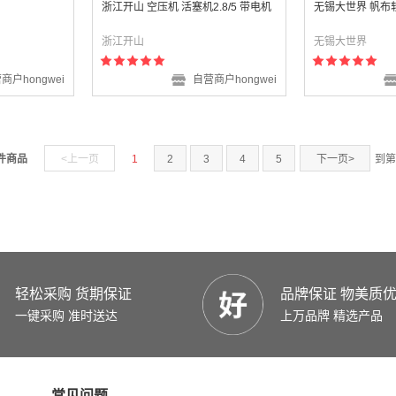
浙江开山 空压机 活塞机2.8/5 带电机
无锡大世界 帆布
浙江开山
无锡大世界
商户hongwei
自营商户hongwei
 件商品
<上一页
1
2
3
4
5
下一页>
到第
轻松采购 货期保证
品牌保证 物美质
一键采购 准时送达
上万品牌 精选产品
常见问题