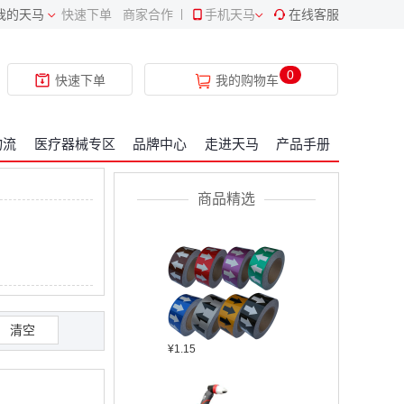
我的天马
快速下单
商家合作
|
手机天马
在线客服
¥409.34
0
快速下单
我的购物车
物流
医疗器械专区
品牌中心
走进天马
产品手册
¥2304.22
商品精选
清空
¥1.15