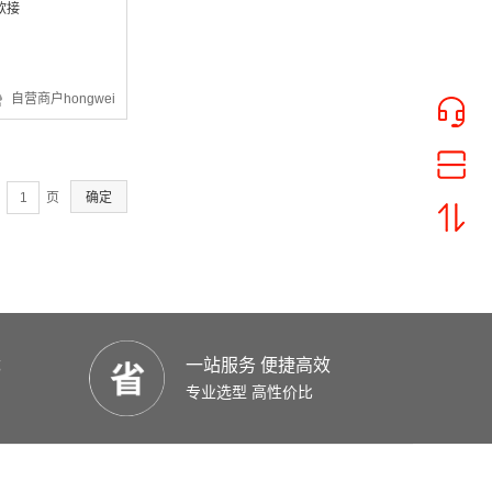
软接
¥37.26
自营商户hongwei
页
确定
¥9828.95
优
一站服务 便捷高效
专业选型 高性价比
¥4216.87