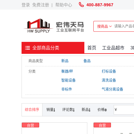
登录
免费注册
|
帮助中心
400-887-9967
搜商品
首页
工业品超市
全部商品分类
商品类型
新品
备品
分类
衡器/秤
打标设备
智能设备
清洗设备
非标件
气液分离设备
综合排序
销量
评论数
新品
价格
￥
自营
自营