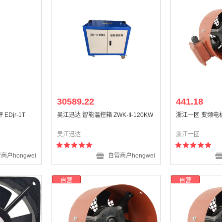
30589.22
441.18
EDjr-1T
吴江迅达 智能温控箱 ZWK-II-120KW
浙江一团 变频电机
吴江迅达
浙江一团
商户hongwei
自营商户hongwei
自营
自营