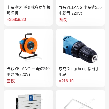
山东奥太 逆变式多功能氩
野狼YELANG 小车式350
弧焊机
电缆盘(220V)
35858.20
面议
￥
野狼YELANG 三角架240
东成Dongcheng 接线手
电缆盘(220V)
电钻
216.10
面议
￥