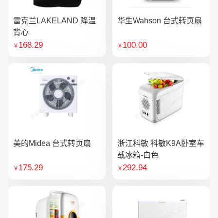
雷克兰LAKELAND 降温
华生Wahson 台式转页扇
背心
168.29
100.00
￥
￥
美的Midea 台式转页扇
浙江科敏 科敏K9A卧室车
载冰箱-白色
175.29
292.94
￥
￥