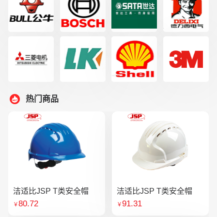
热门商品
洁适比JSP T类安全帽
洁适比JSP T类安全帽
80.72
91.31
￥
￥