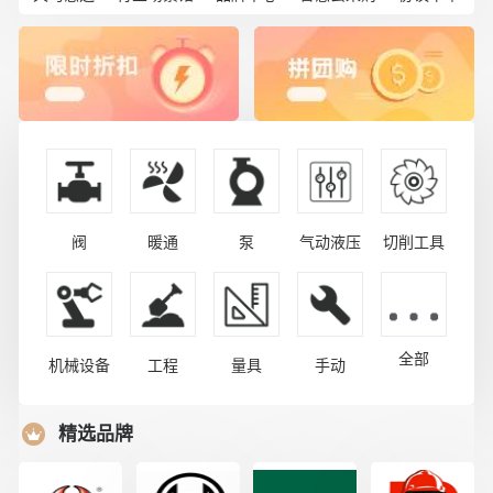
阀
暖通
泵
气动液压
切削工具
全部
机械设备
工程
量具
手动
精选品牌