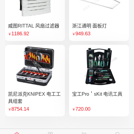
威图RITTAL 风扇过滤器
浙江通明 面板灯
1186.92
949.63
￥
￥
凯尼派克KNIPEX 电工工
宝工Pro＇sKit 电讯工具
具组套
8754.14
720.00
￥
￥