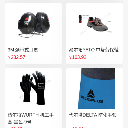
3M 颈带式耳罩
易尔拓YATO 中帮劳保鞋
282.57
163.92
￥
￥
伍尔特WURTH 机工手
代尔塔DELTA 防化手套
套-黑色-9号