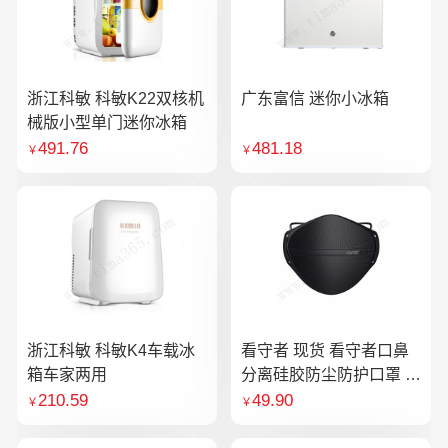
浙江科敏 科敏K22双核机
广东富信 迷你小冰箱
械版小型单门迷你冰箱
491.76
481.18
￥
￥
浙江科敏 科敏K4车载冰
看守者 现货 看守者口鼻
箱车家两用
分离硅胶防尘防护口罩 1
个口罩含10片滤芯
210.59
49.90
￥
￥