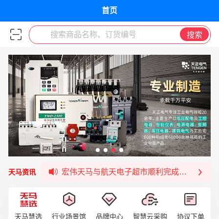
首页
搜索商品名称、订货编号
搜索
宏伟天马与网易严选达成品牌合作
宏伟供应链与第一师阿拉尔市签署战略框架合
宏伟供应链收到来自法国电力集团感谢信
宏伟天马与航天电子超市顺利完成对接！
天马资讯
宏伟天马平台喜迎战略合作伙伴——航天动力
签约喜讯 | 宏伟与中铝集团成功签约！
福清核电—WD-40产品交流会圆满结束
天马慧选
行业场景馆
品牌中心
智慧云采购
协议下单