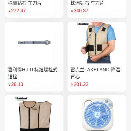
株洲钻石 车刀片
株洲钻石 车刀片
272.47
340.37
￥
￥
喜利得HILTI 标准螺栓式
雷克兰LAKELAND 降温
锚栓
背心
28.13
201.22
￥
￥