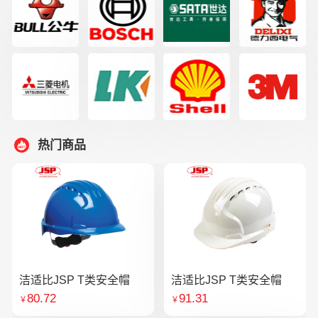
热门商品
洁适比JSP T类安全帽
洁适比JSP T类安全帽
80.72
91.31
￥
￥