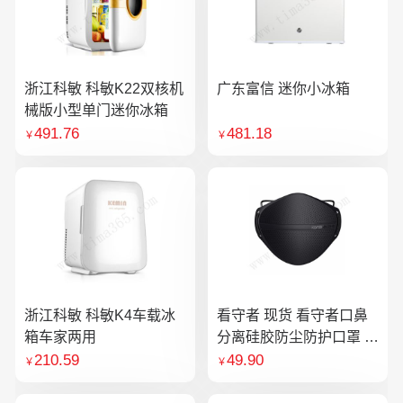
浙江科敏 科敏K22双核机
广东富信 迷你小冰箱
械版小型单门迷你冰箱
491.76
481.18
￥
￥
浙江科敏 科敏K4车载冰
看守者 现货 看守者口鼻
箱车家两用
分离硅胶防尘防护口罩 1
个口罩含10片滤芯
210.59
49.90
￥
￥