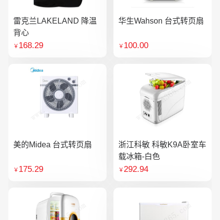
雷克兰LAKELAND 降温
华生Wahson 台式转页扇
背心
168.29
100.00
￥
￥
美的Midea 台式转页扇
浙江科敏 科敏K9A卧室车
载冰箱-白色
175.29
292.94
￥
￥