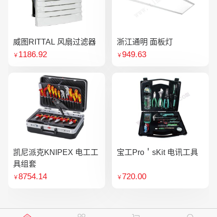
威图RITTAL 风扇过滤器
浙江通明 面板灯
1186.92
949.63
￥
￥
凯尼派克KNIPEX 电工工
宝工Pro＇sKit 电讯工具
具组套
8754.14
720.00
￥
￥