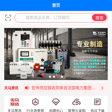
首页
搜索商品名称、订货编号
搜索
宏伟天马与网易严选达成品牌合作
宏伟供应链与第一师阿拉尔市签署战略框架合
宏伟供应链收到来自法国电力集团感谢信
宏伟天马与航天电子超市顺利完成对接！
天马资讯
宏伟天马平台喜迎战略合作伙伴——航天动力
签约喜讯 | 宏伟与中铝集团成功签约！
福清核电—WD-40产品交流会圆满结束
天马慧选
行业场景馆
品牌中心
智慧云采购
协议下单