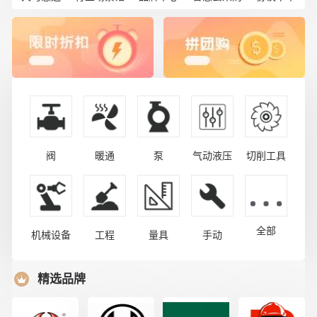
阀
暖通
泵
气动液压
切削工具
全部
机械设备
工程
量具
手动
精选品牌