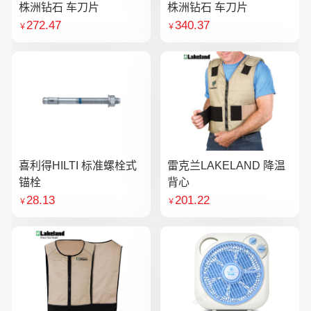
株洲钻石 车刀片
株洲钻石 车刀片
272.47
340.37
￥
￥
喜利得HILTI 标准螺栓式
雷克兰LAKELAND 降温
锚栓
背心
28.13
201.22
￥
￥