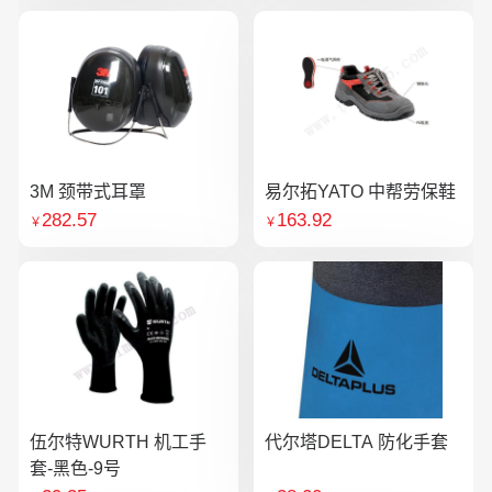
3M 颈带式耳罩
易尔拓YATO 中帮劳保鞋
282.57
163.92
￥
￥
伍尔特WURTH 机工手
代尔塔DELTA 防化手套
套-黑色-9号