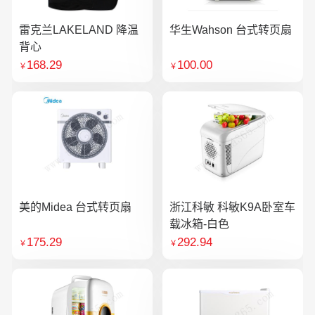
雷克兰LAKELAND 降温
华生Wahson 台式转页扇
背心
168.29
100.00
￥
￥
美的Midea 台式转页扇
浙江科敏 科敏K9A卧室车
载冰箱-白色
175.29
292.94
￥
￥