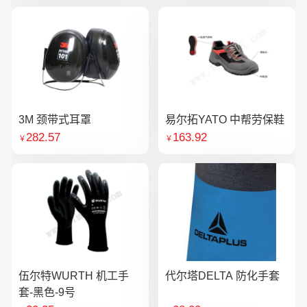
3M 颈带式耳罩
易尔拓YATO 中帮劳保鞋
282.57
163.92
￥
￥
伍尔特WURTH 机工手
代尔塔DELTA 防化手套
套-黑色-9号