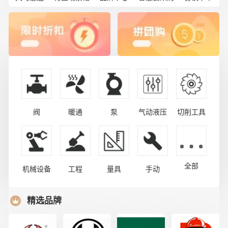
阀
暖通
泵
气动液压
切削工具
全部
机械设备
工程
量具
手动
精选品牌