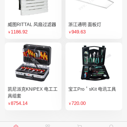
威图RITTAL 风扇过滤器
浙江通明 面板灯
1186.92
949.63
￥
￥
凯尼派克KNIPEX 电工工
宝工Pro＇sKit 电讯工具
具组套
8754.14
720.00
￥
￥