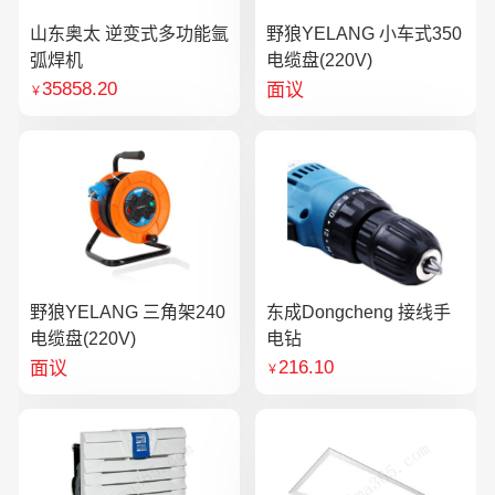
山东奥太 逆变式多功能氩
野狼YELANG 小车式350
弧焊机
电缆盘(220V)
35858.20
面议
￥
野狼YELANG 三角架240
东成Dongcheng 接线手
电缆盘(220V)
电钻
216.10
面议
￥