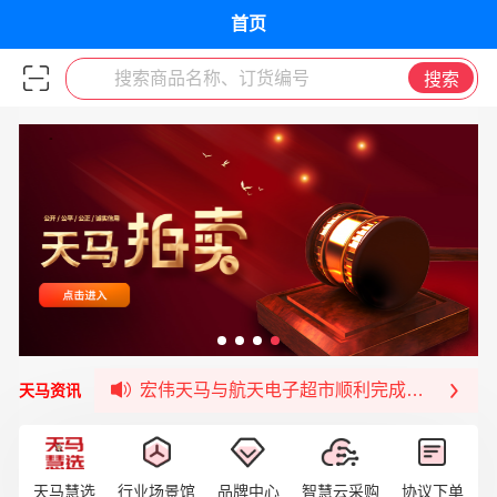
首页
搜索商品名称、订货编号
搜索
宏伟供应链与第一师阿拉尔市签署战略框架合
宏伟供应链收到来自法国电力集团感谢信
宏伟天马与航天电子超市顺利完成对接！
天马资讯
宏伟天马平台喜迎战略合作伙伴——航天动力
签约喜讯 | 宏伟与中铝集团成功签约！
福清核电—WD-40产品交流会圆满结束
宏伟天马与网易严选达成品牌合作
天马慧选
行业场景馆
品牌中心
智慧云采购
协议下单