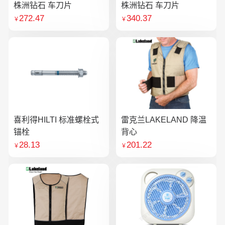
株洲钻石 车刀片
株洲钻石 车刀片
272.47
340.37
￥
￥
喜利得HILTI 标准螺栓式
雷克兰LAKELAND 降温
锚栓
背心
28.13
201.22
￥
￥