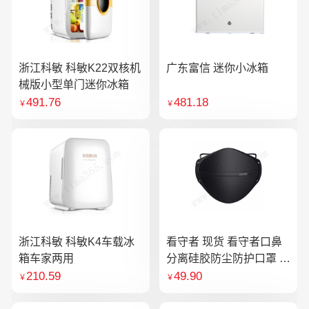
浙江科敏 科敏K22双核机
广东富信 迷你小冰箱
械版小型单门迷你冰箱
491.76
481.18
￥
￥
浙江科敏 科敏K4车载冰
看守者 现货 看守者口鼻
箱车家两用
分离硅胶防尘防护口罩 1
个口罩含10片滤芯
210.59
49.90
￥
￥