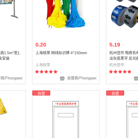
0.20
5.19
1.5m*宽1.
上海核荣 网线标识牌 4*150mm
杭州佳作 物质名称标
 含安装
淡灰底黑字 反光
上海核荣
杭州佳作
商户hongwei
自营商户hongwei
自营
自营