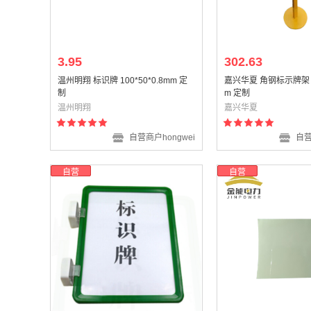
3.95
302.63
温州明翔 标识牌 100*50*0.8mm 定
嘉兴华夏 角钢标示牌架 11
制
m 定制
温州明翔
嘉兴华夏
自营商户hongwei
自营
自营
自营