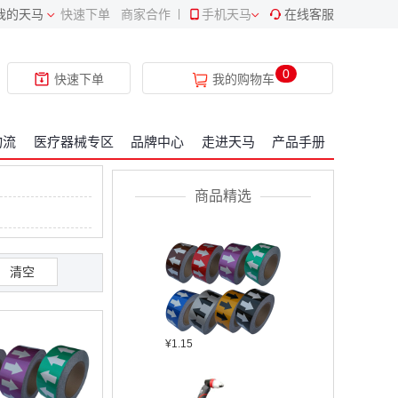
我的天马
快速下单
商家合作
|
手机天马
在线客服
¥409.34
0
快速下单
我的购物车
物流
医疗器械专区
品牌中心
走进天马
产品手册
¥2304.22
商品精选
清空
¥1.15