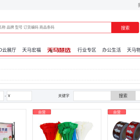
搜索
3D云展厅
天马宏福
行业专区
办公生活
天马
搜索
-
￥
关键字
自营
自营