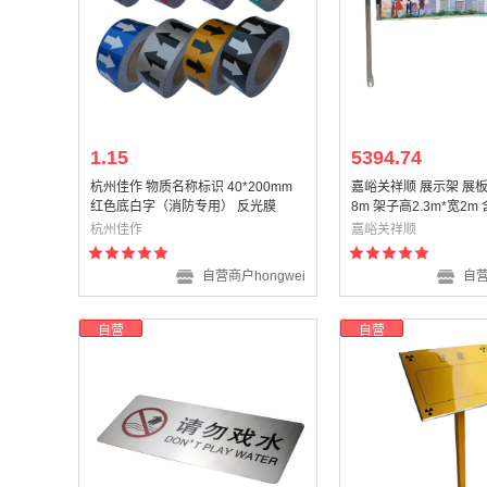
1.15
5394.74
杭州佳作 物质名称标识 40*200mm
嘉峪关祥顺 展示架 展板高
红色底白字（消防专用） 反光膜
8m 架子高2.3m*宽2m
杭州佳作
嘉峪关祥顺
自营商户hongwei
自营
自营
自营