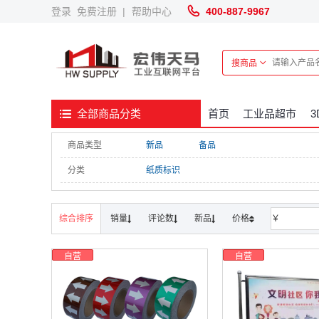
登录
免费注册
|
帮助中心
400-887-9967
搜商品
首页
工业品超市
全部商品分类
商品类型
新品
备品
分类
纸质标识
综合排序
销量
评论数
新品
价格
￥
自营
自营