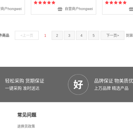
商户hongwei
自营商户hongwei
 件商品
<上一页
1
2
3
4
5
下一页>
到第
轻松采购 货期保证
品牌保证 物美质
一键采购 准时送达
上万品牌 精选产品
常见问题
退换货政策