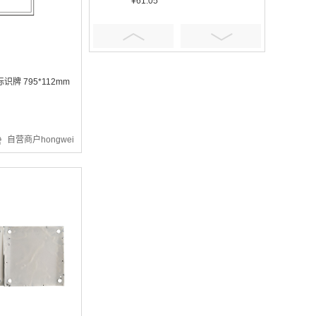
¥61.05
牌 795*112mm
¥401.16
自营商户hongwei
¥5.92